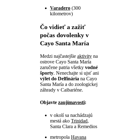
Varadero
(300
kilometrov)
Čo vidieť a zažiť
počas dovolenky v
Cayo Santa María
Medzi najčastejšie
aktivity
na
ostrove Cayo Santa María
zaručene patria všetky
vodné
športy
. Nenechajte si ujsť ani
výlet do Delfinária
na Cayo
Santa María a do zoologickej
záhrady v Caibariéne.
Objavte
zaujímavosti
:
v okolí sa nachádzajú
mestá ako
Trinidad
,
Santa Clara a Remedios
metropola
Havana