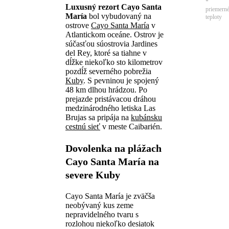
*
Luxusný rezort Cayo Santa
priemern
María
bol vybudovaný na
teploty
ostrove
Cayo Santa María
v
Atlantickom oceáne. Ostrov je
súčasťou súostrovia Jardines
del Rey, ktoré sa tiahne v
dĺžke niekoľko sto kilometrov
pozdĺž severného pobrežia
Kuby
. S pevninou je spojený
48 km dlhou hrádzou. Po
prejazde pristávacou dráhou
medzinárodného letiska Las
Brujas sa pripája na
kubánsku
cestnú sieť
v meste Caibarién.
Dovolenka na plážach
Cayo Santa María na
severe Kuby
Cayo Santa María je zväčša
neobývaný kus zeme
nepravidelného tvaru s
rozlohou niekoľko desiatok