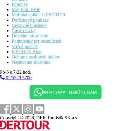
Pobočky
Môj FISCHER
Mobilná aplikácia FISCHER
Darčekové poukazy
Cestovné poistenie
Časté otázky
Dôležité informácie
Podmienky pre cestujúcich
Voľné pozície
FISCHER Blog
Ochrana osobných údajov
Nastavenie súkromia
Po-Ne 7-22 hod.
02/5720 5700
WHATSAPP - NAPÍŠTE NÁM
Copyright © 2026, DER Touristik SK a.s.