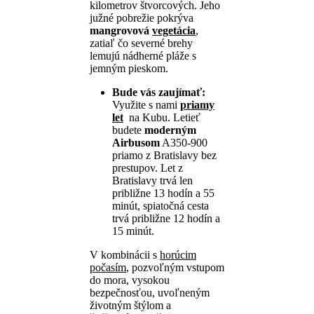
kilometrov štvorcových. Jeho
južné pobrežie pokrýva
mangrovová
vegetácia
,
zatiaľ čo severné brehy
lemujú nádherné pláže s
jemným pieskom.
Bude vás zaujímať:
Využite s nami
priamy
let
na Kubu. Letieť
budete
moderným
Airbusom
A350-900
priamo z Bratislavy bez
prestupov. Let z
Bratislavy trvá len
približne
13 hodín a 55
minút, spiatočná cesta
trvá približne 12 hodín a
15 minút.
V kombinácii s
horúcim
počasím
, pozvoľným vstupom
do mora,
vysokou
bezpečnosťou, uvoľneným
životným štýlom a