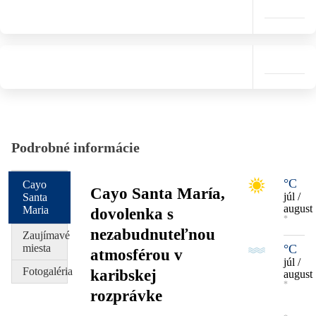
Podrobné informácie
°C
Cayo
Cayo Santa María,
júl /
Santa
august
Maria
dovolenka s
*
nezabudnuteľnou
Zaujímavé
miesta
°C
atmosférou v
júl /
Fotogaléria
karibskej
august
*
rozprávke