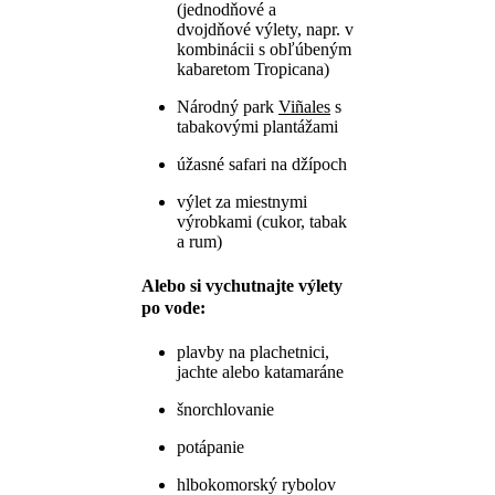
(jednodňové a
dvojdňové výlety, napr. v
kombinácii s obľúbeným
kabaretom Tropicana)
Národný park
Viñales
s
tabakovými plantážami
úžasné safari na džípoch
výlet za miestnymi
výrobkami (cukor, tabak
a rum)
Alebo si vychutnajte výlety
po vode:
plavby na plachetnici,
jachte alebo katamaráne
šnorchlovanie
potápanie
hlbokomorský rybolov