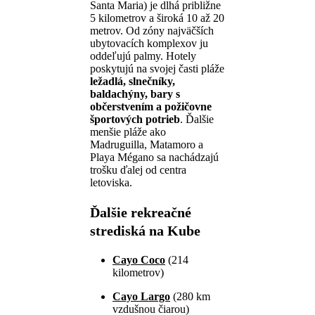
Santa Maria) je dlhá približne
5 kilometrov a široká 10 až 20
metrov. Od zóny najväčších
ubytovacích komplexov ju
oddeľujú palmy. Hotely
poskytujú na svojej časti pláže
ležadlá, slnečníky,
baldachýny, bary s
občerstvením a požičovne
športových potrieb
. Ďalšie
menšie pláže ako
Madruguilla, Matamoro a
Playa Mégano sa nachádzajú
trošku ďalej od centra
letoviska.
Ďalšie rekreačné
strediská na Kube
Cayo Coco
(214
kilometrov)
Cayo Largo
(280 km
vzdušnou čiarou)