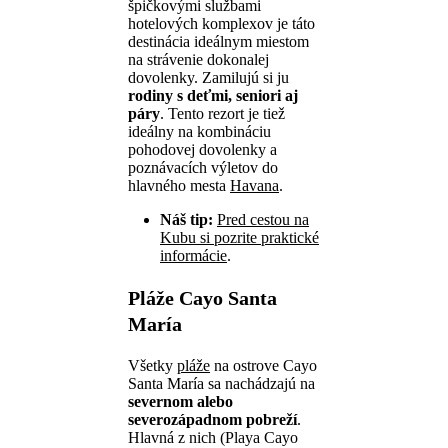
špičkovými službami
hotelových komplexov je táto
destinácia ideálnym miestom
na strávenie dokonalej
dovolenky. Zamilujú si ju
rodiny s deťmi, seniori aj
páry
. Tento rezort je tiež
ideálny na kombináciu
pohodovej dovolenky a
poznávacích výletov do
hlavného mesta
Havana
.
Náš tip:
Pred cestou na
Kubu si pozrite praktické
informácie
.
Pláže Cayo Santa
María
Všetky
pláže
na ostrove Cayo
Santa María sa nachádzajú na
severnom alebo
severozápadnom pobreží
.
Hlavná z nich (Playa Cayo