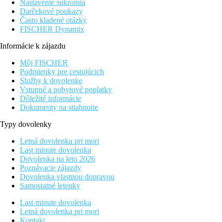
Nastavenie súkromia
Darčekové poukazy
Často kladené otázky
FISCHER Dynamix
Informácie k zájazdu
Môj FISCHER
Podmienky pre cestujúcich
Služby k dovolenke
Vstupné a pobytové poplatky
Dôležité informácie
Dokumenty na stiahnutie
Typy dovolenky
Letná dovolenka pri mori
Last minute dovolenka
Dovolenka na leto 2026
Poznávacie zájazdy
Dovolenka vlastnou dopravou
Samostatné letenky
Last minute dovolenka
Letná dovolenka pri mori
Kontakt