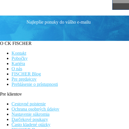
Najlepšie ponuky do vášho e-mailu
O CK FISCHER
Kontakt
Pobočky
Kariéra
O nás
FISCHER Blog
Pre predajcov
Prehlásenie o prístupnosti
Pre klientov
Cestovné poistenie
Ochrana osobných údajov
Nastavenie súkromia
Darčekové poukazy
Často kladené otázky