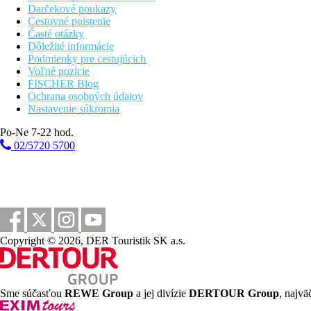
Darčekové poukazy
Cestovné poistenie
Časté otázky
Dôležité informácie
Podmienky pre cestujúcich
Voľné pozície
FISCHER Blog
Ochrana osobných údajov
Nastavenie súkromia
Po-Ne 7-22 hod.
02/5720 5700
Copyright © 2026, DER Touristik SK a.s.
Sme súčasťou
REWE Group
a jej divízie
DERTOUR Group
, najvä