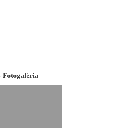
Pobočky
Časté otázky
Dovolenka
Destinácie
- Fotogaléria