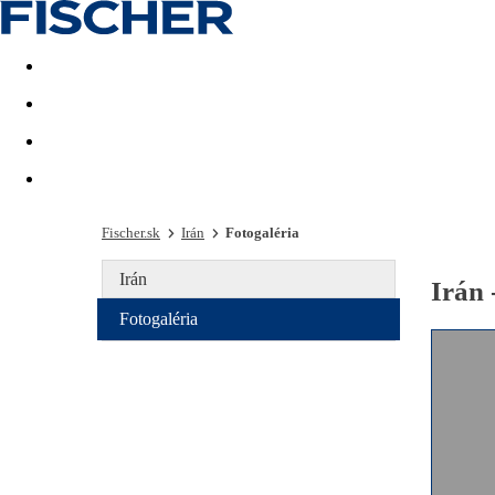
Last minute
Dovolenkové kluby
First minute - Leto 2026
Fischer.sk
Irán
Fotogaléria
Irán
Irán 
Fotogaléria