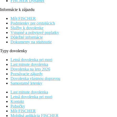
FISCHER Dynamix
Informácie k zájazdu
Môj FISCHER
Podmienky pre cestujúcich
Služby k dovolenke
Vstupné a pobytové poplatky
Dôležité informácie
Dokumenty na stiahnutie
Typy dovolenky
Letná dovolenka pri mori
Last minute dovolenka
Dovolenka na leto 2026
Poznávacie zájazdy
Dovolenka vlastnou dopravou
Samostatné letenky
Last minute dovolenka
Letná dovolenka pri mori
Kontakt
Pobočky
Môj FISCHER
Mobilná aplikácia FISCHER