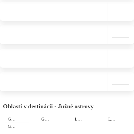
Oblasti v destinácii - Južné ostrovy
Gili Air
Gilli Trawangan
Lembongan
Lombok
Gili Meno