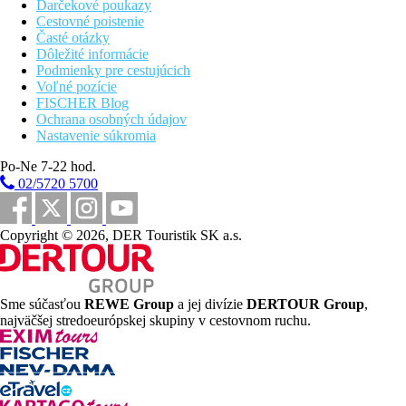
Darčekové poukazy
Cestovné poistenie
Časté otázky
Dôležité informácie
Podmienky pre cestujúcich
Voľné pozície
FISCHER Blog
Ochrana osobných údajov
Nastavenie súkromia
Po-Ne 7-22 hod.
02/5720 5700
Copyright © 2026, DER Touristik SK a.s.
Sme súčasťou
REWE Group
a jej divízie
DERTOUR Group
,
najväčšej stredoeurópskej skupiny v cestovnom ruchu.