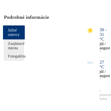
Podrobné informácie
30 -
Južné
31
ostrovy
°C
Zaujímavé
júl /
miesta
august
*
Fotogaléria
27
°C
júl /
august
*
*
priemern
teploty