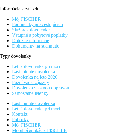
Informácie k zájazdu
Môj FISCHER
Podmienky pre cestujúcich
Služby k dovolenke
Vstupné a pobytové poplatky
Dôležité informácie
Dokumenty na stiahnutie
Typy dovolenky
Letná dovolenka pri mori
Last minute dovolenka
Dovolenka na leto 2026
Poznávacie zájazdy
Dovolenka vlastnou dopravou
Samostatné letenky
Last minute dovolenka
Letná dovolenka pri mori
Kontakt
Pobočky
Môj FISCHER
Mobilná aplikácia FISCHER