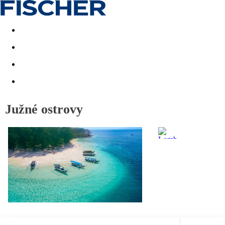
Last minute
Dovolenkové kluby
First minute - Leto 2026
Južné ostrovy