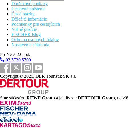
Darčekové poukazy
Cestovné poistenie
Časté otázky
Dôležité informácie
Podmienky pre cestujúcich
Voľné pozície
FISCHER Blog
Ochrana osobných údajov
Nastavenie súkromia
Po-Ne 7-22 hod.
02/5720 5700
Copyright © 2026, DER Touristik SK a.s.
Sme súčasťou
REWE Group
a jej divízie
DERTOUR Group
, najvä