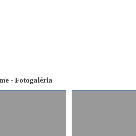
Pobočky
Časté otázky
Dovolenka
Destinácie
e - Fotogaléria