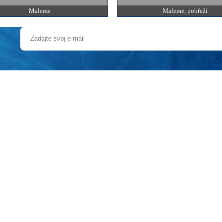
Maleme
Maleme, pobřeží