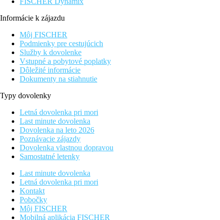
FISCHER Dynamix
Informácie k zájazdu
Môj FISCHER
Podmienky pre cestujúcich
Služby k dovolenke
Vstupné a pobytové poplatky
Dôležité informácie
Dokumenty na stiahnutie
Typy dovolenky
Letná dovolenka pri mori
Last minute dovolenka
Dovolenka na leto 2026
Poznávacie zájazdy
Dovolenka vlastnou dopravou
Samostatné letenky
Last minute dovolenka
Letná dovolenka pri mori
Kontakt
Pobočky
Môj FISCHER
Mobilná aplikácia FISCHER