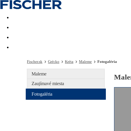
Last minute
Dovolenkové kluby
First minute - Leto 2026
Fischer.sk
Grécko
Kréta
Maleme
Fotogaléria
Maleme
Malem
Zaujímavé miesta
Fotogaléria