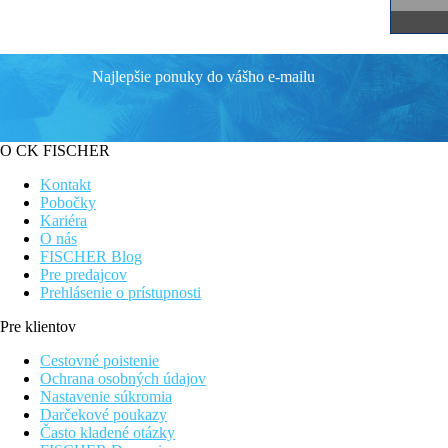
Najlepšie ponuky do vášho e-mailu
O CK FISCHER
Kontakt
Pobočky
Kariéra
O nás
FISCHER Blog
Pre predajcov
Prehlásenie o prístupnosti
Pre klientov
Cestovné poistenie
Ochrana osobných údajov
Nastavenie súkromia
Darčekové poukazy
Často kladené otázky