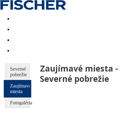
Last minute
Dovolenkové kluby
First minute - Leto 2026
Zaujímavé miesta -
Severné
pobrežie
Severné pobrežie
Zaujímavé
miesta
Fotogaléria