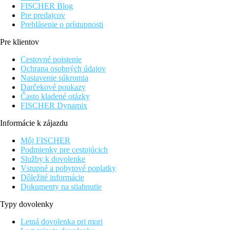
FISCHER Blog
Pre predajcov
Prehlásenie o prístupnosti
Pre klientov
Cestovné poistenie
Ochrana osobných údajov
Nastavenie súkromia
Darčekové poukazy
Často kladené otázky
FISCHER Dynamix
Informácie k zájazdu
Môj FISCHER
Podmienky pre cestujúcich
Služby k dovolenke
Vstupné a pobytové poplatky
Dôležité informácie
Dokumenty na stiahnutie
Typy dovolenky
Letná dovolenka pri mori