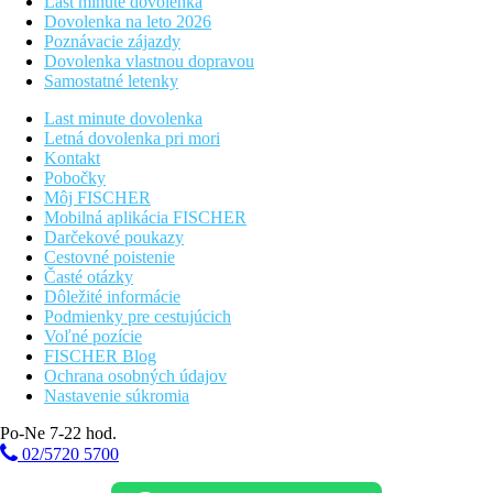
Last minute dovolenka
Dovolenka na leto 2026
Poznávacie zájazdy
Dovolenka vlastnou dopravou
Samostatné letenky
Last minute dovolenka
Letná dovolenka pri mori
Kontakt
Pobočky
Môj FISCHER
Mobilná aplikácia FISCHER
Darčekové poukazy
Cestovné poistenie
Časté otázky
Dôležité informácie
Podmienky pre cestujúcich
Voľné pozície
FISCHER Blog
Ochrana osobných údajov
Nastavenie súkromia
Po-Ne 7-22 hod.
02/5720 5700