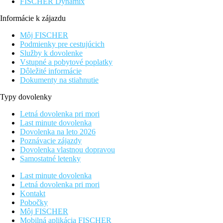
FISCHER Dynamix
Informácie k zájazdu
Môj FISCHER
Podmienky pre cestujúcich
Služby k dovolenke
Vstupné a pobytové poplatky
Dôležité informácie
Dokumenty na stiahnutie
Typy dovolenky
Letná dovolenka pri mori
Last minute dovolenka
Dovolenka na leto 2026
Poznávacie zájazdy
Dovolenka vlastnou dopravou
Samostatné letenky
Last minute dovolenka
Letná dovolenka pri mori
Kontakt
Pobočky
Môj FISCHER
Mobilná aplikácia FISCHER