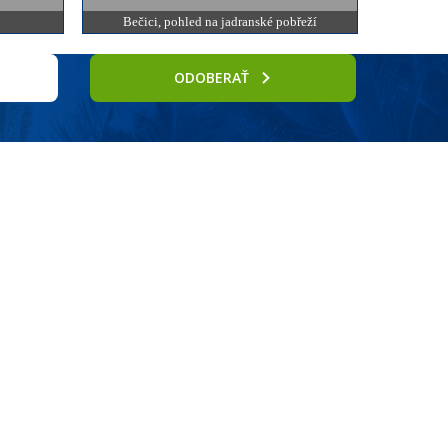
Bečici, pohled na jadranské pobřeží
ODOBERAŤ