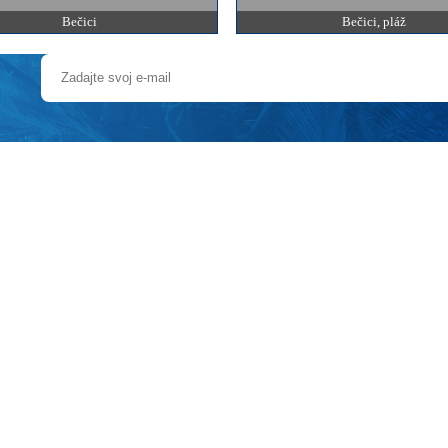
Bečici
Bečici, pláž