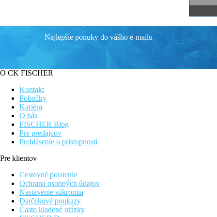
Najlepšie ponuky do vášho e-mailu
O CK FISCHER
Kontakt
Pobočky
Kariéra
O nás
FISCHER Blog
Pre predajcov
Prehlásenie o prístupnosti
Pre klientov
Cestovné poistenie
Ochrana osobných údajov
Nastavenie súkromia
Darčekové poukazy
Často kladené otázky