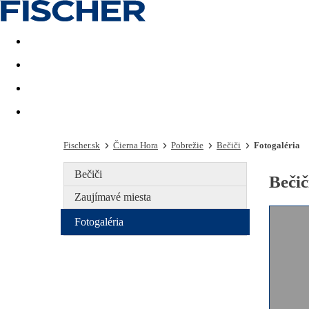
Last minute
Dovolenkové kluby
First minute - Leto 2026
Fischer.sk
Čierna Hora
Pobrežie
Bečiči
Fotogaléria
Bečiči
Bečič
Zaujímavé miesta
Fotogaléria