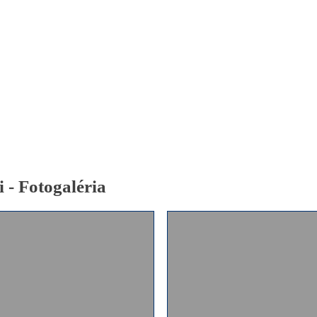
Pobočky
Časté otázky
Dovolenka
Destinácie
i - Fotogaléria