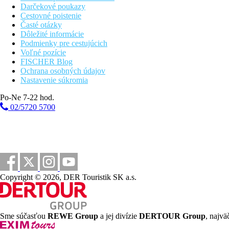
Darčekové poukazy
Cestovné poistenie
Časté otázky
Dôležité informácie
Podmienky pre cestujúcich
Voľné pozície
FISCHER Blog
Ochrana osobných údajov
Nastavenie súkromia
Po-Ne 7-22 hod.
02/5720 5700
Copyright © 2026, DER Touristik SK a.s.
Sme súčasťou
REWE Group
a jej divízie
DERTOUR Group
, najvä