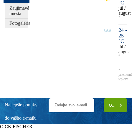
°C
Zaujímavé
júl /
august
miesta
*
Fotogaléria
24 -
25
°C
júl /
august
*
*
priemern
teploty
Najlepšie ponuky
ODOBERAŤ
do vášho e-mailu
O CK FISCHER