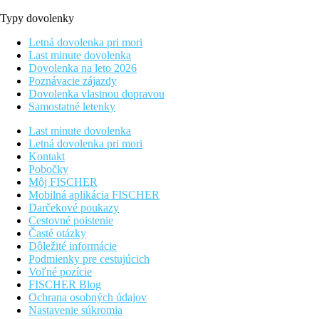
Typy dovolenky
Letná dovolenka pri mori
Last minute dovolenka
Dovolenka na leto 2026
Poznávacie zájazdy
Dovolenka vlastnou dopravou
Samostatné letenky
Last minute dovolenka
Letná dovolenka pri mori
Kontakt
Pobočky
Môj FISCHER
Mobilná aplikácia FISCHER
Darčekové poukazy
Cestovné poistenie
Časté otázky
Dôležité informácie
Podmienky pre cestujúcich
Voľné pozície
FISCHER Blog
Ochrana osobných údajov
Nastavenie súkromia