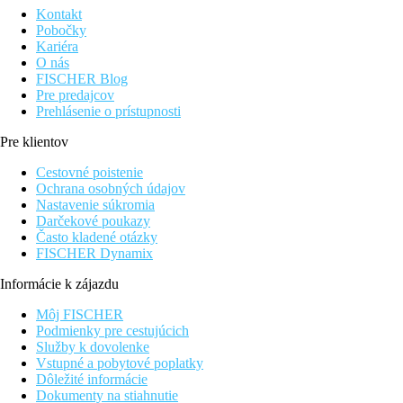
Kontakt
Pobočky
Kariéra
O nás
FISCHER Blog
Pre predajcov
Prehlásenie o prístupnosti
Pre klientov
Cestovné poistenie
Ochrana osobných údajov
Nastavenie súkromia
Darčekové poukazy
Často kladené otázky
FISCHER Dynamix
Informácie k zájazdu
Môj FISCHER
Podmienky pre cestujúcich
Služby k dovolenke
Vstupné a pobytové poplatky
Dôležité informácie
Dokumenty na stiahnutie