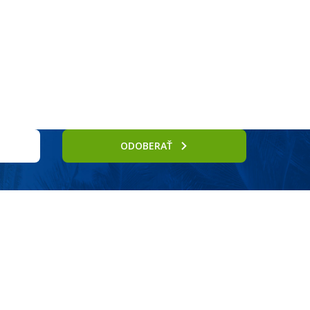
Služby
ODOBERAŤ
y s terasou na slnenie (jeden so šmykľavkami), vnútorný bazén, obchodná