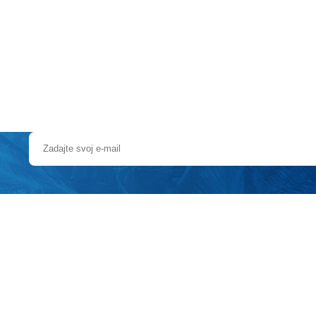
Pobočky
Časté otázky
Dovolenka
Destinácie
j piesočnatej pláži. Centrum mesta cca 5 km, letisko cca 60 km.
terasou, 3 reštaurácie à la carte, 5 barov, cukráreň, snack bar, 3 bazén
mi.