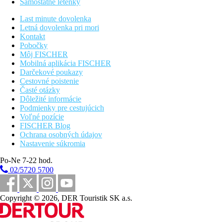
Samostatné letenky
Karty
Visa, MasterCard.
Last minute dovolenka
Letná dovolenka pri mori
Web
Kontakt
https://www.supremebeachotel.com/
Pobočky
Môj FISCHER
Internet
Mobilná aplikácia FISCHER
Bezplatné Wi-Fi vo verejných priestoroch.
Darčekové poukazy
Cestovné poistenie
Oficiálne kategórie
Časté otázky
4 hviezdičky
Dôležité informácie
Podmienky pre cestujúcich
Poznámka
Voľné pozície
Rozsah a kvalitu uvedených služieb a činností môže ovplyvniť
FISCHER Blog
zavedenie akýchkoľvek hygienických alebo protiepidemických
Ochrana osobných údajov
opatrení v destinácii.
Nastavenie súkromia
Vzdialenosti
Po-Ne 7-22 hod.
02/5720 5700
50 m
Centrum mesta
Copyright © 2026, DER Touristik SK a.s.
100 km
Vzdialenosť od najbližšieho letiska