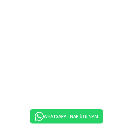
káva a čaj medzi 15:00 a 17:00, miestne alkoholické a nealkoholické náp
WHATSAPP - NAPÍŠTE NÁM