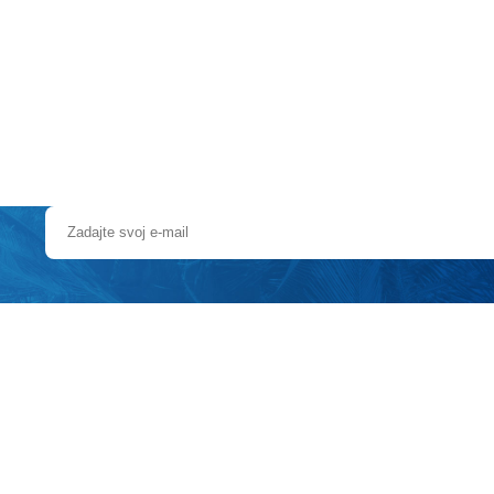
Pobočky
Časté otázky
Dovolenka
Destinácie
chodov, kaviarní a reštaurácií. Odporúčame ho pre všetky vekové kategó