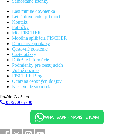
Samostatné letenky
50 km
Last minute dovolenka
Vzdialenosť od najbližšieho letiska
Letná dovolenka pri mori
Kontakt
Pobočky
Pláž
Môj FISCHER
Mobilná aplikácia FISCHER
Hotel priamo pri pláži
Darčekové poukazy
Plážová dovolenka
Cestovné poistenie
Časté otázky
bazény
Dôležité informácie
Podmienky pre cestujúcich
Voľné pozície
Ležadlá a slnečníky pri bazéne zadarmo
FISCHER Blog
Ochrana osobných údajov
Fotogaléria
Nastavenie súkromia
Po-Ne 7-22 hod.
02/5720 5700
WHATSAPP - NAPÍŠTE NÁM