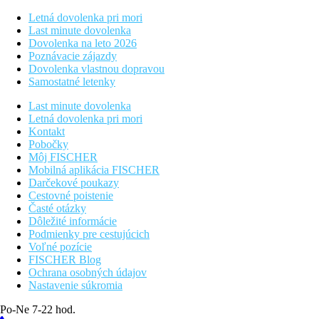
Letná dovolenka pri mori
Last minute dovolenka
Dovolenka na leto 2026
Poznávacie zájazdy
Dovolenka vlastnou dopravou
Samostatné letenky
Last minute dovolenka
Letná dovolenka pri mori
Kontakt
Pobočky
Môj FISCHER
Mobilná aplikácia FISCHER
Darčekové poukazy
Cestovné poistenie
Časté otázky
Dôležité informácie
Podmienky pre cestujúcich
Voľné pozície
FISCHER Blog
Ochrana osobných údajov
Nastavenie súkromia
Po-Ne 7-22 hod.