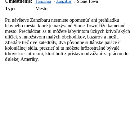
Umiestnenie:
Tanzánia
Zanzibar
Stone Town
Typ:
Mesto
Pri návšteve Zanzibaru nesmiete opomenúť ani prehliadku
hlavného mesta, ktoré je nazývané Stone Town čiže kamenné
mesto. Prechádzať sa tu môžete labyrintom úzkych krivoľakých
uličiek s množstvom malých obchodíkov, bazárov a mešít.
Zbadáte tiež dve katedrály, dva pôvodne sultánske paláce či
koloniálnej sídla. prezrieť si tu môžete hrôzostrašné bývalé
trhovisko s otrokmi, ktorí boli z prístavu odvážaní za prácou do
ďalekej Ameriky.