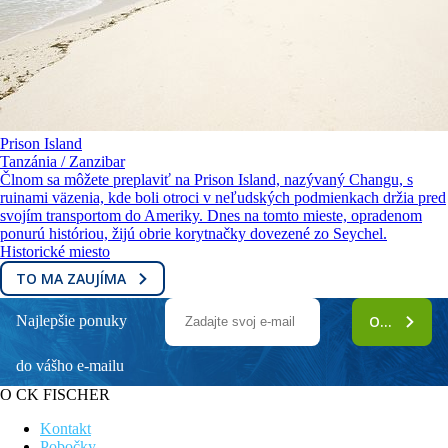
Prison Island
Tanzánia / Zanzibar
Člnom sa môžete preplaviť na Prison Island, nazývaný Changu, s
ruinami väzenia, kde boli otroci v neľudských podmienkach držia pred
svojím transportom do Ameriky. Dnes na tomto mieste, opradenom
ponurú históriou, žijú obrie korytnačky dovezené zo Seychel.
Historické miesto
TO MA ZAUJÍMA
Najlepšie ponuky
ODOBERAŤ
do vášho e-mailu
O CK FISCHER
Kontakt
Pobočky