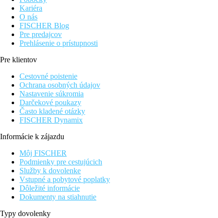
Kariéra
O nás
FISCHER Blog
Pre predajcov
Prehlásenie o prístupnosti
Pre klientov
Cestovné poistenie
Ochrana osobných údajov
Nastavenie súkromia
Darčekové poukazy
Často kladené otázky
FISCHER Dynamix
Informácie k zájazdu
Môj FISCHER
Podmienky pre cestujúcich
Služby k dovolenke
Vstupné a pobytové poplatky
Dôležité informácie
Dokumenty na stiahnutie
Typy dovolenky