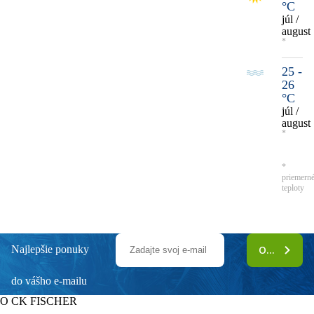
°C
júl /
august
*
25 -
26
°C
júl /
august
*
*
priemern
teploty
Najlepšie ponuky
ODOBERAŤ
do vášho e-mailu
O CK FISCHER