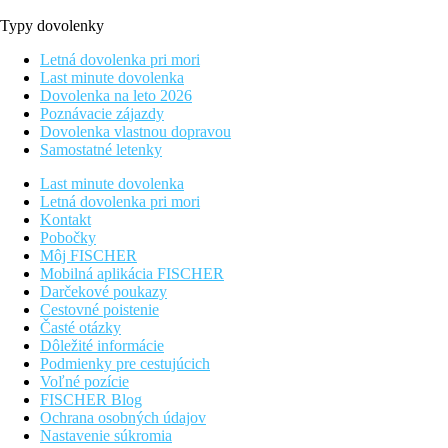
Typy dovolenky
Letná dovolenka pri mori
Last minute dovolenka
Dovolenka na leto 2026
Poznávacie zájazdy
Dovolenka vlastnou dopravou
Samostatné letenky
Last minute dovolenka
Letná dovolenka pri mori
Kontakt
Pobočky
Môj FISCHER
Mobilná aplikácia FISCHER
Darčekové poukazy
Cestovné poistenie
Časté otázky
Dôležité informácie
Podmienky pre cestujúcich
Voľné pozície
FISCHER Blog
Ochrana osobných údajov
Nastavenie súkromia