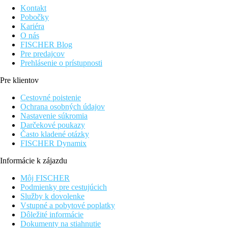
Kontakt
Pobočky
Kariéra
O nás
FISCHER Blog
Pre predajcov
Prehlásenie o prístupnosti
Pre klientov
Cestovné poistenie
Ochrana osobných údajov
Nastavenie súkromia
Darčekové poukazy
Často kladené otázky
FISCHER Dynamix
Informácie k zájazdu
Môj FISCHER
Podmienky pre cestujúcich
Služby k dovolenke
Vstupné a pobytové poplatky
Dôležité informácie
Dokumenty na stiahnutie