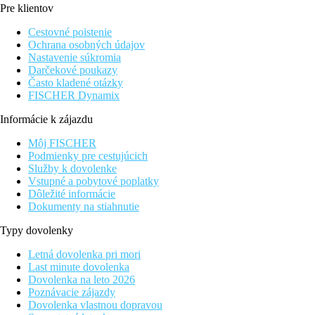
Pre klientov
Šport a zábava
Pokiaľ chcete svoj pobyt v hoteli stráviť aktívnejšie, môžete si
Cestovné poistenie
relaxačných procedúr. Ak máte chuť objavovať poklady Madridu,
Ochrana osobných údajov
Nastavenie súkromia
Stravovanie
Darčekové poukazy
Raňajky
Často kladené otázky
FISCHER Dynamix
Vzdialenosti
Informácie k zájazdu
16 km
Môj FISCHER
Vzdialenosť od najbližšieho letiska
Podmienky pre cestujúcich
Služby k dovolenke
Fotogaléria
Vstupné a pobytové poplatky
Dôležité informácie
Dokumenty na stiahnutie
Typy dovolenky
Letná dovolenka pri mori
Last minute dovolenka
Dovolenka na leto 2026
Poznávacie zájazdy
Dovolenka vlastnou dopravou