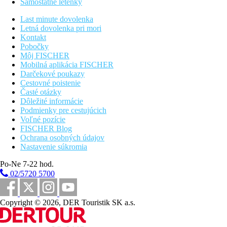
Samostatné letenky
Last minute dovolenka
Letná dovolenka pri mori
Kontakt
Pobočky
Môj FISCHER
Mobilná aplikácia FISCHER
Darčekové poukazy
Cestovné poistenie
Časté otázky
Dôležité informácie
Podmienky pre cestujúcich
Voľné pozície
FISCHER Blog
Ochrana osobných údajov
Nastavenie súkromia
Po-Ne 7-22 hod.
02/5720 5700
Copyright © 2026, DER Touristik SK a.s.