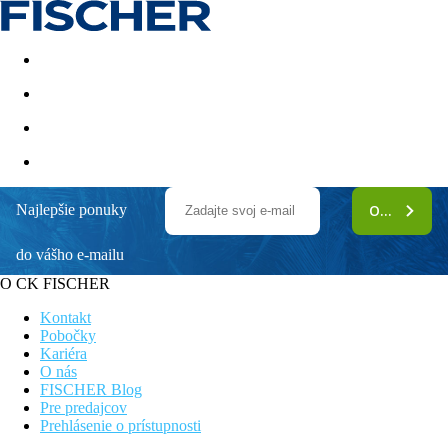
Last minute
Dovolenkové kluby
First minute - Leto 2026
Najlepšie ponuky
ODOBERAŤ
AluaSoul Alcudia Bay (Adults only)
do vášho e-mailu
Obľúbené letovisko so stálou klientelou
Hotel s bazénom je zhruba 300 m od piesočnatej pláže
O CK FISCHER
Široká športová a voľnočasová ponuka
Hotel iba pre dospelé osoby
Kontakt
Komfortné klimatizované izby
Pobočky
Kariéra
Poloha
O nás
Hotel leží v Alcudii iba 300 metrov od pláže s bielym pieskom v
FISCHER Blog
dosahu množstva barov, reštaurácií a nákupných možností.
Pre predajcov
Centrum mestecka a prístav cca 1,5 km. Letisko Palma de
Prehlásenie o prístupnosti
Mallorca je vzdialené 60 km