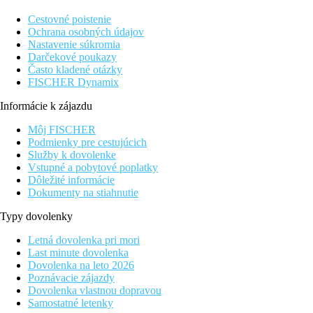
Cestovné poistenie
Ochrana osobných údajov
Nastavenie súkromia
Darčekové poukazy
Často kladené otázky
FISCHER Dynamix
Informácie k zájazdu
Môj FISCHER
Podmienky pre cestujúcich
Služby k dovolenke
Vstupné a pobytové poplatky
Dôležité informácie
Dokumenty na stiahnutie
Typy dovolenky
Letná dovolenka pri mori
Last minute dovolenka
Dovolenka na leto 2026
Poznávacie zájazdy
Dovolenka vlastnou dopravou
Samostatné letenky