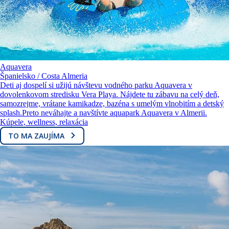
Aquavera
Španielsko / Costa Almeria
Deti aj dospelí si užijú návštevu vodného parku Aquavera v
dovolenkovom stredisku Vera Playa. Nájdete tu zábavu na celý deň,
samozrejme, vrátane kamikadze, bazéna s umelým vlnobitím a detský
splash.Preto neváhajte a navštívte aquapark Aquavera v Almerii.
Kúpele, wellness, relaxácia
TO MA ZAUJÍMA