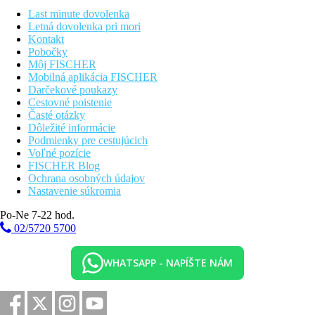
Last minute dovolenka
Letná dovolenka pri mori
Kontakt
Pobočky
Môj FISCHER
Mobilná aplikácia FISCHER
Darčekové poukazy
Cestovné poistenie
Časté otázky
Dôležité informácie
Podmienky pre cestujúcich
Voľné pozície
FISCHER Blog
Ochrana osobných údajov
Nastavenie súkromia
Po-Ne 7-22 hod.
02/5720 5700
WHATSAPP - NAPÍŠTE NÁM