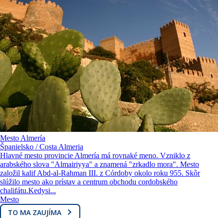
Mesto Almería
Španielsko / Costa Almeria
Hlavné mesto provincie Almería má rovnaké meno. Vzniklo z
arabského slova "Almairiyya" a znamená "zrkadlo mora". Mesto
založil kalif Abd-al-Rahman III. z Córdoby okolo roku 955. Skôr
slúžilo mesto ako prístav a centrum obchodu cordobského
chalifátu.Kedysi...
Mesto
TO MA ZAUJÍMA