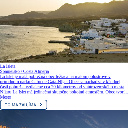
La Isleta
Španielsko / Costa Almeria
La Islet je malá pobrežná obec ležiaca na malom polostrove v
prírodnom parku Cabo de Gata-Níjar. Obec sa nachádza v kľudnej
časti pobrežia vzdialené cca 20 kilometrov od vnútrozemského mesta
Níjaru.La Islet má jedinečnú skutočne pokojnú atmosféru. Obec tvorí...
Mesto
TO MA ZAUJÍMA