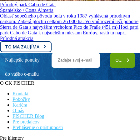
Prírodný park Cabo de Gata
Španielsko / Costa Almeria
Oblasť sopečného pôvodu bola v roku 1987 vyhlásená prírodným
parkom. Zaberá plochu celkom 26 000 ha. Vo vnútrozemí leží pohorie
Sierra de Gata s najvyšším vrcholom Pico de Fraile (451 m).Hoci patrí
park Cabo de Gata k najsuchším miestam Európy, rastú tu napr...
Prírodná atrakcia
TO MA ZAUJÍMA
Najlepšie ponuky
ODOBERAŤ
do vášho e-mailu
O CK FISCHER
Kontakt
Pobočky
Kariéra
O nás
FISCHER Blog
Pre predajcov
Prehlásenie o prístupnosti
Pre klientov