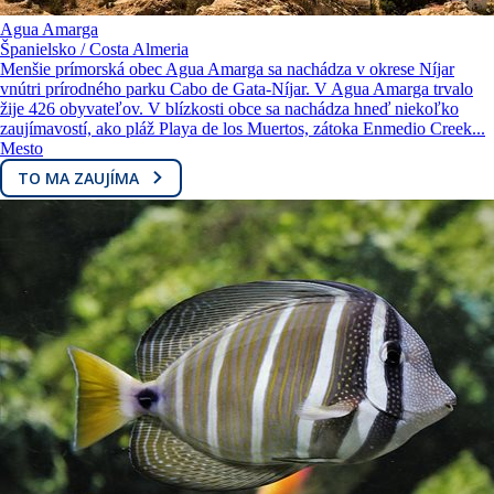
Agua Amarga
Španielsko / Costa Almeria
Menšie prímorská obec Agua Amarga sa nachádza v okrese Níjar
vnútri prírodného parku Cabo de Gata-Níjar. V Agua Amarga trvalo
žije 426 obyvateľov. V blízkosti obce sa nachádza hneď niekoľko
zaujímavostí, ako pláž Playa de los Muertos, zátoka Enmedio Creek...
Mesto
TO MA ZAUJÍMA