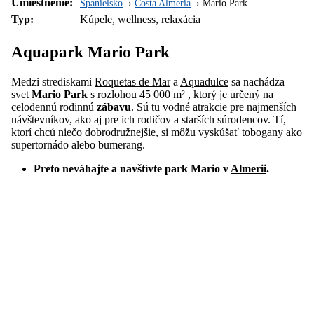
Umiestnenie:
Španielsko
Costa Almeria
Mario Park
Typ:
Kúpele, wellness, relaxácia
Aquapark Mario Park
Medzi strediskami
Roquetas de Mar
a
Aquadulce
sa nachádza
svet
Mario Park
s rozlohou 45 000 m² , ktorý je určený na
celodennú rodinnú
zábavu
. Sú tu vodné atrakcie pre najmenších
návštevníkov, ako aj pre ich rodičov a starších súrodencov. Tí,
ktorí chcú niečo dobrodružnejšie, si môžu vyskúšať tobogany ako
supertornádo alebo bumerang.
Preto neváhajte a navštívte park Mario v
Almerii
.