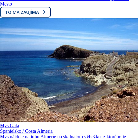
Mesto
TO MA ZAUJÍMA
Mys Gata
Španielsko / Costa Almeria
Mys nájdete na juhu Almeríe na skalnatom výbežku, z ktorého je