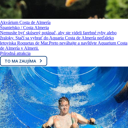
Akvárium Costa de Almería
Španielsko / Costa Almeria
Nemusíte byť skúsený potápač, aby ste videli farebné ryby alebo
žraloky. Stačí sa vybrať do Aquaria Costa de Almería neďaleko
letoviska Roquetas de Mar.Preto neváhajte a navštívte Aquarium Costa
de Almería v Almerii.
Prírodná atrakcia
TO MA ZAUJÍMA