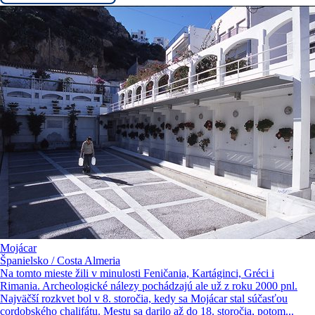
Mojácar
Španielsko / Costa Almeria
Na tomto mieste žili v minulosti Feničania, Kartáginci, Gréci i
Rimania. Archeologické nálezy pochádzajú ale už z roku 2000 pnl.
Najväčší rozkvet bol v 8. storočia, kedy sa Mojácar stal súčasťou
cordobského chalifátu. Mestu sa darilo až do 18. storočia, potom...