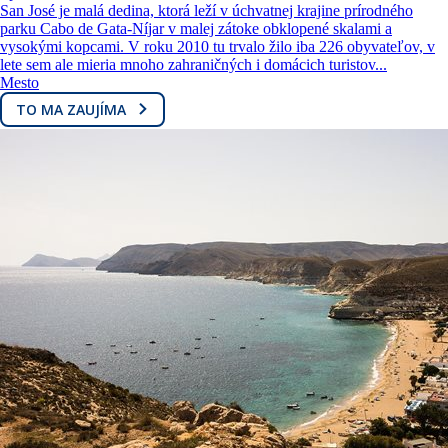
San José je malá dedina, ktorá leží v úchvatnej krajine prírodného
parku Cabo de Gata-Níjar v malej zátoke obklopené skalami a
vysokými kopcami. V roku 2010 tu trvalo žilo iba 226 obyvateľov, v
lete sem ale mieria mnoho zahraničných i domácich turistov...
Mesto
TO MA ZAUJÍMA