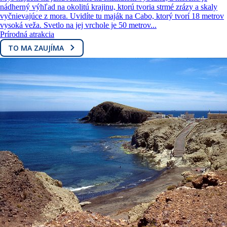
nádherný výhľad na okolitú krajinu, ktorú tvoria strmé zrázy a skaly
vyčnievajúce z mora. Uvidíte tu maják na Cabo, ktorý tvorí 18 metrov
vysoká veža. Svetlo na jej vrchole je 50 metrov...
Prírodná atrakcia
TO MA ZAUJÍMA