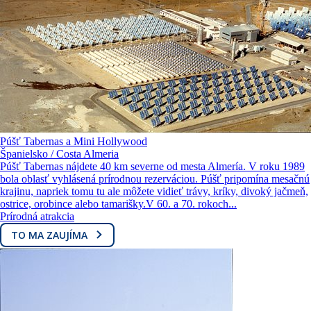
Púšť Tabernas a Mini Hollywood
Španielsko / Costa Almeria
Púšť Tabernas nájdete 40 km severne od mesta Almería. V roku 1989
bola oblasť vyhlásená prírodnou rezerváciou. Púšť pripomína mesačnú
krajinu, napriek tomu tu ale môžete vidieť trávy, kríky, divoký jačmeň,
ostrice, orobince alebo tamarišky.V 60. a 70. rokoch...
Prírodná atrakcia
TO MA ZAUJÍMA