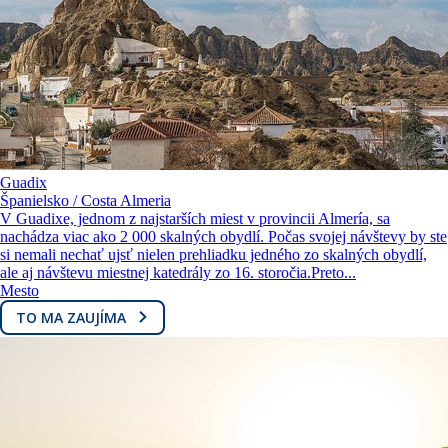
Guadix
Španielsko / Costa Almeria
V Guadixe, jednom z najstarších miest v provincii Almería, sa
nachádza viac ako 2 000 skalných obydlí. Počas svojej návštevy by ste
si nemali nechať ujsť nielen prehliadku jedného zo skalných obydlí,
ale aj návštevu miestnej katedrály zo 16. storočia.Preto...
Mesto
TO MA ZAUJÍMA