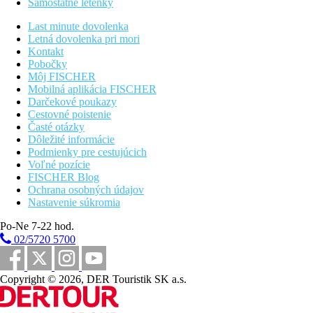
Samostatné letenky
odborníkov. Ak máte chut objavovat poklady Barcelony,
hotelový personál vám rád pomôže so všetkým, od prenájmu
Last minute dovolenka
auta až po plánovanie výletov, a odporucí vám tie najlepšie
Letná dovolenka pri mori
miesta v meste
Kontakt
Pobočky
Stravovanie
Môj FISCHER
Bez stravy
Mobilná aplikácia FISCHER
Darčekové poukazy
Vzdialenosti
Cestovné poistenie
Časté otázky
16 km
Dôležité informácie
Vzdialenosť od najbližšieho letiska
Podmienky pre cestujúcich
Voľné pozície
FISCHER Blog
Fotogaléria
Ochrana osobných údajov
Nastavenie súkromia
Po-Ne 7-22 hod.
02/5720 5700
Copyright © 2026, DER Touristik SK a.s.