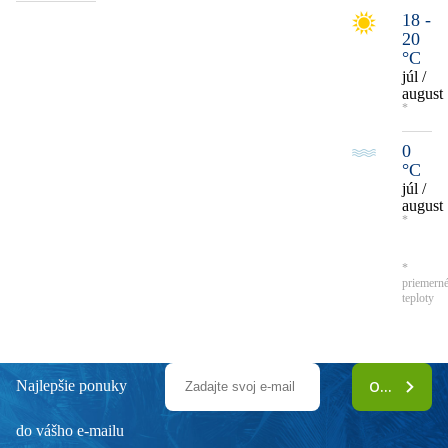
18 -
20
°C
júl /
august
*
0
°C
júl /
august
*
*
priemern
teploty
Najlepšie ponuky
ODOBERAŤ
do vášho e-mailu