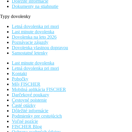
Dôležité informácie
Dokumenty na stiahnutie
Typy dovolenky
Letná dovolenka pri mori
Last minute dovolenka
Dovolenka na leto 2026
Poznávacie zájazdy
Dovolenka vlastnou dopravou
Samostatné letenky
Last minute dovolenka
Letná dovolenka pri mori
Kontakt
Pobočky
Môj FISCHER
Mobilná aplikácia FISCHER
Darčekové poukazy
Cestovné poistenie
Časté otázky
Dôležité informácie
Podmienky pre cestujúcich
Voľné pozície
FISCHER Blog
Ochrana osobných údajov