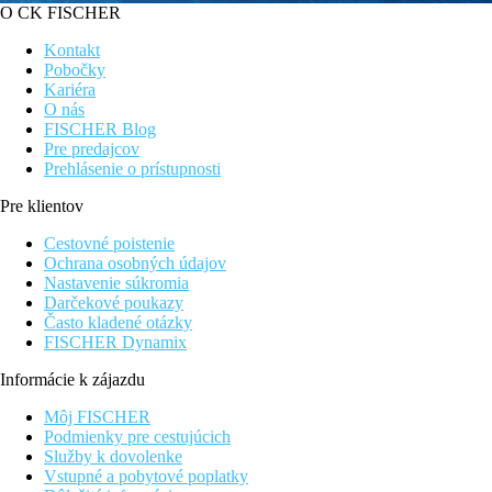
O CK FISCHER
Kontakt
Pobočky
Kariéra
O nás
FISCHER Blog
Pre predajcov
Prehlásenie o prístupnosti
Pre klientov
Cestovné poistenie
Ochrana osobných údajov
Nastavenie súkromia
Darčekové poukazy
Často kladené otázky
FISCHER Dynamix
Informácie k zájazdu
Môj FISCHER
Podmienky pre cestujúcich
Služby k dovolenke
Vstupné a pobytové poplatky