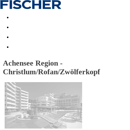
Last minute
Dovolenkové kluby
First minute - Leto 2026
Achensee Region -
Christlum/Rofan/Zwölferkopf