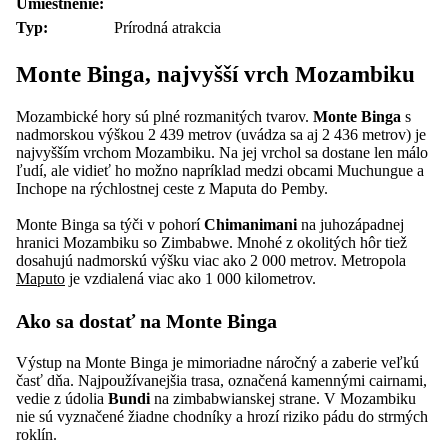
Umiestnenie:
Typ:
Prírodná atrakcia
Monte Binga, najvyšší vrch Mozambiku
Mozambické hory sú plné rozmanitých tvarov.
Monte Binga
s
nadmorskou výškou 2 439 metrov (uvádza sa aj 2 436 metrov) je
najvyšším vrchom Mozambiku. Na jej vrchol sa dostane len málo
ľudí, ale vidieť ho možno napríklad medzi obcami Muchungue a
Inchope na rýchlostnej ceste z Maputa do Pemby.
Monte Binga sa týči v pohorí
Chimanimani
na juhozápadnej
hranici Mozambiku so Zimbabwe. Mnohé z okolitých hôr tiež
dosahujú nadmorskú výšku viac ako 2 000 metrov. Metropola
Maputo
je vzdialená viac ako 1 000 kilometrov.
Ako sa dostať na Monte Binga
Výstup na Monte Binga je mimoriadne náročný a zaberie veľkú
časť dňa. Najpoužívanejšia trasa, označená kamennými cairnami,
vedie z údolia
Bundi
na zimbabwianskej strane. V Mozambiku
nie sú vyznačené žiadne chodníky a hrozí riziko pádu do strmých
roklín.