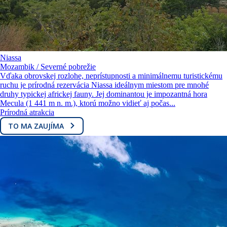
Niassa
Mozambik / Severné pobrežie
Vďaka obrovskej rozlohe, neprístupnosti a minimálnemu turistickému
ruchu je prírodná rezervácia Niassa ideálnym miestom pre mnohé
druhy typickej africkej fauny. Jej dominantou je impozantná hora
Mecula (1 441 m n. m.), ktorú možno vidieť aj počas...
Prírodná atrakcia
TO MA ZAUJÍMA