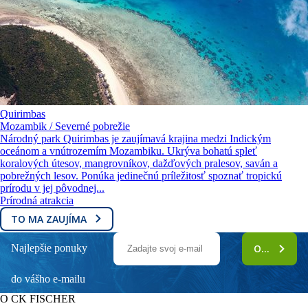
Quirimbas
Mozambik / Severné pobrežie
Národný park Quirimbas je zaujímavá krajina medzi Indickým
oceánom a vnútrozemím Mozambiku. Ukrýva bohatú spleť
koralových útesov, mangrovníkov, dažďových pralesov, saván a
pobrežných lesov. Ponúka jedinečnú príležitosť spoznať tropickú
prírodu v jej pôvodnej...
Prírodná atrakcia
TO MA ZAUJÍMA
Najlepšie ponuky
ODOBERAŤ
do vášho e-mailu
O CK FISCHER