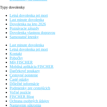
Typy dovolenky
Letná dovolenka pri mori
Last minute dovolenka
Dovolenka na leto 2026
Poznávacie zájazdy
Dovolenka vlastnou dopravou
Samostatné letenky
Last minute dovolenka
Letná dovolenka pri mori
Kontakt
Pobočky
Môj FISCHER
Mobilná aplikácia FISCHER
Darčekové poukazy
Cestovné poistenie
Časté otázky
Dôležité informácie
Podmienky pre cestujúcich
Voľné pozície
FISCHER Blog
Ochrana osobných údajov
Nastavenie súkromia