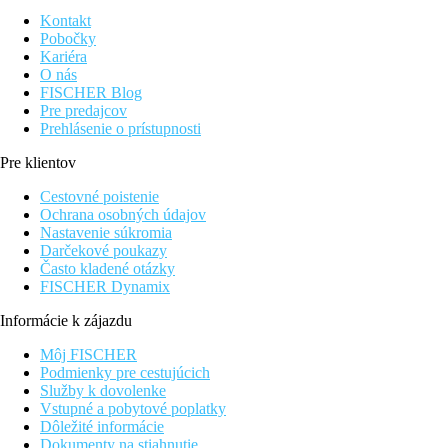
Kontakt
Pobočky
Kariéra
O nás
FISCHER Blog
Pre predajcov
Prehlásenie o prístupnosti
Pre klientov
Cestovné poistenie
Ochrana osobných údajov
Nastavenie súkromia
Darčekové poukazy
Často kladené otázky
FISCHER Dynamix
Informácie k zájazdu
Môj FISCHER
Podmienky pre cestujúcich
Služby k dovolenke
Vstupné a pobytové poplatky
Dôležité informácie
Dokumenty na stiahnutie