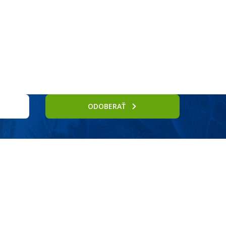
Služby
ODOBERAŤ
divskej lodi