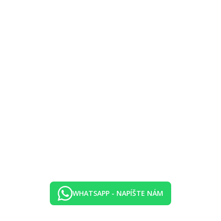
ufetu
1:30) formou bufetu
:30-21:30) formou bufetu
 nealkoholických nápojov
WHATSAPP - NAPÍŠTE NÁM