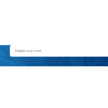
Pobočky
Časté otázky
Dovolenka
Destinácie
rickou rezerváciou UNESCO
sledným rýchlym člnom
- cca 35 minút
ľ sa potom budete plaviť ďalších 15 minút do rezortu na tradičnej mal