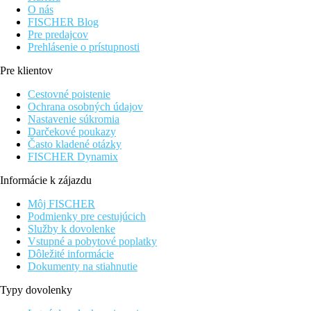
O nás
FISCHER Blog
Pre predajcov
Prehlásenie o prístupnosti
Pre klientov
Cestovné poistenie
Ochrana osobných údajov
Nastavenie súkromia
Darčekové poukazy
Často kladené otázky
FISCHER Dynamix
Informácie k zájazdu
Môj FISCHER
Podmienky pre cestujúcich
Služby k dovolenke
Vstupné a pobytové poplatky
Dôležité informácie
Dokumenty na stiahnutie
Typy dovolenky