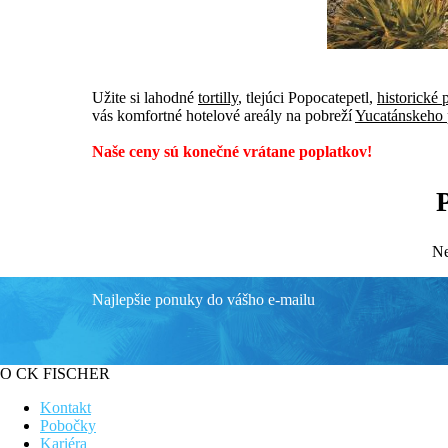
Užite si lahodné
tortilly
, tlejúci Popocatepetl,
historické
vás komfortné hotelové areály na pobreží
Yucatánskeho 
Naše ceny sú konečné vrátane poplatkov!
P
Ne
Najlepšie ponuky do vášho e-mailu
O CK FISCHER
Kontakt
Pobočky
Kariéra