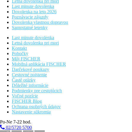
Letná dovolenka pri mori
Last minute dovolenka
Dovolenka na leto 2026
Poznávacie zájazdy
Dovolenka vlastnou dopravou
Samostatné letenky
Last minute dovolenka
Letná dovolenka pri mori
Kontakt
Pobočky
Môj FISCHER
Mobilná aplikácia FISCHER
Darčekové poukazy
Cestovné poistenie
Časté otázky
Dôležité informácie
Podmienky pre cestujúcich
Voľné pozície
FISCHER Blog
Ochrana osobných údajov
Nastavenie súkromia
Po-Ne 7-22 hod.
02/5720 5700