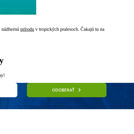
j nádhernú
prírodu
v tropických pralesoch. Čakajú tu na
dy
ny!
ODOBERAŤ