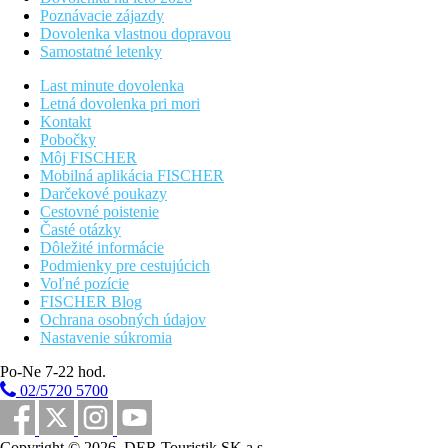
Poznávacie zájazdy
Dovolenka vlastnou dopravou
Samostatné letenky
Last minute dovolenka
Letná dovolenka pri mori
Kontakt
Pobočky
Môj FISCHER
Mobilná aplikácia FISCHER
Darčekové poukazy
Cestovné poistenie
Časté otázky
Dôležité informácie
Podmienky pre cestujúcich
Voľné pozície
FISCHER Blog
Ochrana osobných údajov
Nastavenie súkromia
Po-Ne 7-22 hod.
02/5720 5700
Copyright © 2026, DER Touristik SK a.s.