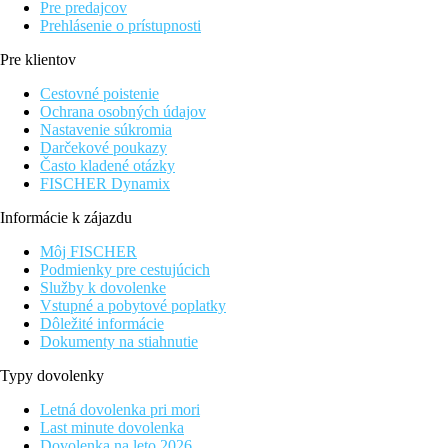
Pre predajcov
Prehlásenie o prístupnosti
Pre klientov
Cestovné poistenie
Ochrana osobných údajov
Nastavenie súkromia
Darčekové poukazy
Často kladené otázky
FISCHER Dynamix
Informácie k zájazdu
Môj FISCHER
Podmienky pre cestujúcich
Služby k dovolenke
Vstupné a pobytové poplatky
Dôležité informácie
Dokumenty na stiahnutie
Typy dovolenky
Letná dovolenka pri mori
Last minute dovolenka
Dovolenka na leto 2026