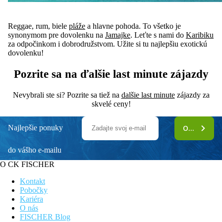
Reggae, rum, biele
pláže
a hlavne pohoda. To všetko je
synonymom pre dovolenku na
Jamajke
. Leťte s nami do
Karibiku
za odpočinkom i dobrodružstvom. Užite si tu najlepšiu exotickú
dovolenku!
Pozrite sa na ďalšie last minute zájazdy
Nevybrali ste si? Pozrite sa tiež na
dalšie last minute
zájazdy za
skvelé ceny!
Najlepšie ponuky
ODOBERAŤ
do vášho e-mailu
O CK FISCHER
Kontakt
Pobočky
Kariéra
O nás
FISCHER Blog