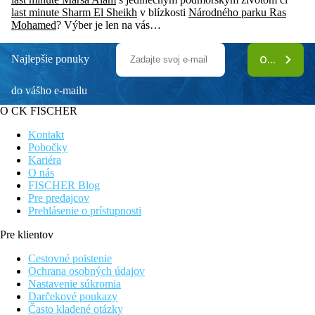
last minute Sharm El Sheikh
v blízkosti
Národného parku Ras
Mohamed
? Výber je len na vás…
Najlepšie ponuky
ODOBERAŤ
do vášho e-mailu
O CK FISCHER
Kontakt
Pobočky
Kariéra
O nás
FISCHER Blog
Pre predajcov
Prehlásenie o prístupnosti
Pre klientov
Cestovné poistenie
Ochrana osobných údajov
Nastavenie súkromia
Darčekové poukazy
Často kladené otázky