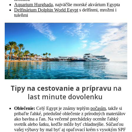
Aquarium Hurghada
, najväčšie morské akvárium Egypta
Delfinárium Dolphin World Egypt
s delfínmi, mrožmi i
tuleňmi
Tipy na cestovanie a prípravu
na
last minute dovolenku
Oblečenie:
Celý Egypt je známy teplým
počasím
, takže si
pribaľte ľahké, priedušné oblečenie z prírodných materiálov
ako bavlna a ľan. Na večerné prechádzky oceníte ľahký
svetrík alebo šatku, keďže môže byť chladnejšie. Súčasťou
vašej výbavy by mal byť aj opaľovací krém s vysokým SPF