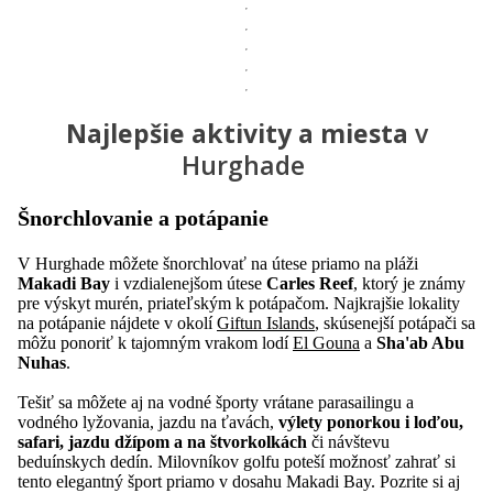
Najlepšie aktivity a miesta
v
Hurghade
Šnorchlovanie a potápanie
V Hurghade môžete šnorchlovať na útese priamo na pláži
Makadi Bay
i vzdialenejšom útese
Carles Reef
, ktorý je známy
pre výskyt murén, priateľským k potápačom. Najkrajšie lokality
na potápanie nájdete v okolí
Giftun Islands
, skúsenejší potápači sa
môžu ponoriť k tajomným vrakom lodí
El Gouna
a
Sha'ab Abu
Nuhas
.
Tešiť sa môžete aj na vodné športy vrátane parasailingu a
vodného lyžovania, jazdu na ťavách,
výlety ponorkou i loďou,
safari, jazdu džípom a na štvorkolkách
či návštevu
beduínskych dedín. Milovníkov golfu poteší možnosť zahrať si
tento elegantný šport priamo v dosahu Makadi Bay. Pozrite si aj