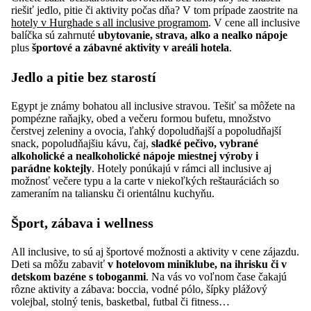
riešiť jedlo, pitie či aktivity počas dňa? V tom prípade zaostrite na
hotely v Hurghade s all inclusive programom
. V cene all inclusive
balíčka sú zahrnuté
ubytovanie, strava, alko a nealko nápoje
plus
športové a zábavné aktivity v areáli hotela
.
Jedlo a pitie bez starostí
Egypt je známy bohatou all inclusive stravou. Tešiť sa môžete na
pompézne raňajky, obed a večeru formou bufetu, množstvo
čerstvej zeleniny a ovocia, ľahký dopoludňajší a popoludňajší
snack, popoludňajšiu kávu, čaj,
sladké pečivo, vybrané
alkoholické a nealkoholické nápoje miestnej výroby i
parádne koktejly
. Hotely ponúkajú v rámci all inclusive aj
možnosť večere typu a la carte v niekoľkých reštauráciách so
zameraním na taliansku či orientálnu kuchyňu.
Šport, zábava i wellness
All inclusive, to sú aj športové možnosti a aktivity v cene zájazdu.
Deti sa môžu zabaviť
v hotelovom miniklube, na ihrisku či v
detskom bazéne s toboganmi
. Na vás vo voľnom čase čakajú
rôzne aktivity a zábava: boccia, vodné pólo, šípky plážový
volejbal, stolný tenis, basketbal, futbal či fitness…