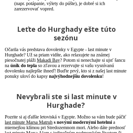
(napr. potápanie, výlety do púšte), je dobré si ich
zarezervovať vopred.
Leťte do Hurghady ešte túto
sezónu
Očarila vás predstava dovolenky v Egypte - last minute v
Hurghade? Už sa priam vidíte, ako relaxujete na známej
piesočnatej pláži
Makadi Bay
? Potom si nenechajte si ujsť šancu
na
únik do tepla
so zľavou a rezervujte si vašu vysnívanú
dovolenku najlepšie ihneď! Buďte prvý, kto si z našej last minute
ponuky uloví do kapsy
najvýhodnejšiu dovolenku
!
Nevybrali ste si last minute v
Hurghade?
Pozrite si aj ďalšie letoviská v Egypte. Možno sa vám bude páčiť
last minute Marsa Matruh
s novými modernými hotelmi
a
miernejšou klímou pri Stredozemnom mori. Alebo dáte prednosť
last minute Marsa Alam
s jedinečným podmorským životom či