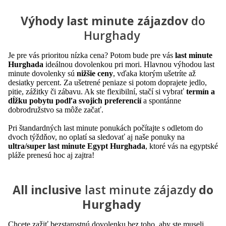
Výhody last minute zájazdov
do
Hurghady
Je pre vás prioritou nízka cena? Potom bude pre vás
last minute
Hurghada
ideálnou dovolenkou pri mori. Hlavnou výhodou last
minute dovolenky sú
nižšie ceny
, vďaka ktorým ušetríte až
desiatky percent. Za ušetrené peniaze si potom doprajete jedlo,
pitie, zážitky či zábavu. Ak ste flexibilní, stačí si vybrať
termín a
dĺžku pobytu podľa svojich preferencií
a spontánne
dobrodružstvo sa môže začať.
Pri štandardných last minute ponukách počítajte s odletom do
dvoch týždňov, no oplatí sa sledovať aj naše ponuky na
ultra/super last minute Egypt Hurghada
, ktoré vás na egyptské
pláže prenesú hoc aj zajtra!
All inclusive
last minute zájazdy
do
Hurghady
Chcete zažiť bezstarostnú dovolenku bez toho, aby ste museli