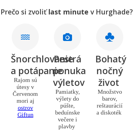
Prečo si zvoliť
last minute
v Hurghade?
Šnorchlovanie
Pestrá
Bohatý
a potápanie
ponuka
nočný
výletov
život
Rajom sú
útesy v
Pamiatky,
Množstvo
Červenom
výlety do
barov,
mori aj
púšte,
reštaurácií
ostrov
beduínske
a diskoték
Giftun
večere i
plavby