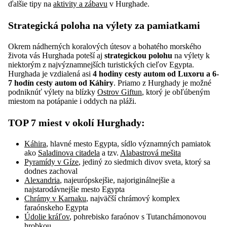
ďalšie tipy na
aktivity a zábavu
v Hurghade.
Strategická poloha na výlety za pamiatkami
Okrem nádherných koralových útesov a bohatého morského
života vás Hurghada poteší aj
strategickou polohu
na výlety k
niektorým z najvýznamnejších turistických cieľov Egypta.
Hurghada je vzdialená asi
4 hodiny cesty autom od Luxoru a 6-
7 hodín cesty autom od Káhiry
. Priamo z Hurghady je možné
podniknúť výlety na blízky
Ostrov Giftun
, ktorý je obľúbeným
miestom na potápanie i oddych na pláži.
TOP 7 miest v okolí Hurghady:
Káhira
, hlavné mesto Egypta, sídlo významných pamiatok
ako
Saladinova citadela
a tzv.
Alabastrová mešita
Pyramídy v Gíze
, jediný zo siedmich divov sveta, ktorý sa
dodnes zachoval
Alexandria
, najeurópskejšie, najoriginálnejšie a
najstarodávnejšie mesto Egypta
Chrámy v Karnaku
, najväčší chrámový komplex
faraónskeho Egypta
Údolie kráľov
, pohrebisko faraónov s Tutanchámonovou
hrobkou