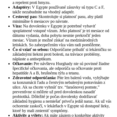
a repelent proti hmyzu.
Adaptéry:
V Egypte používané zásuvky sú typu C a F,
takže nezabudnite na vhodný adaptér.
Cestovný pas:
Skontrolujte si platnosť pasu, aby platil
minimálne 6 mesiacov po návrate.
Víza:
Na dovolenku v Egypte je potrebné vybaviť
spoplatnené vstupné vízum. Jeho platnosť je tri mesiace od
dátumu vydania, doba pobytu nesmie prekročiť jeden
mesiac. Vízum je možné získať na medzinárodných
letiskách. So zabezpečením víza vám radi pomôžeme.
Čo si vziať so sebou:
Odporúčame pribaliť si lekárničku so
základnými liekmi proti bolesti, na tráviace problémy,
náplaste a antiseptikum.
Očkovanie:
Pre návštevu Hurghady nie sú povinné žiadne
špecifické očkovania, ale odporúča sa očkovanie proti
hepatitíde A a B, brušnému týfu a tetanu.
Zdravotné odporúčania:
Pite len balenú vodu, vyhýbajte
sa konzumácii ľadu a čerstvým nebaleným potravinám z
ulice. Ak sa chcete vyhnúť tzv. “faraónovej pomste,”
preventívne si môžete už pred dovolenkou nasadiť
probiotiká. Dôležité je počas dovolenky dodržiavať
základnú hygienu a nemiešať priveľa jedál naraz. Ak už vás
ochorenie zaskočí, v lekárňach v Egypte sú dostupné lieky,
ktoré by mali zmierniť symptómy.
Aktivity a výlety:
Ak máte záujem o konkrétne aktivity