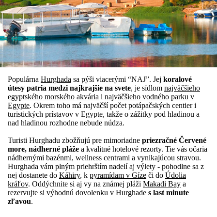
Populárna
Hurghada
sa pýši viacerými “NAJ”. Jej
koralové
útesy patria medzi najkrajšie na svete
, je sídlom
najväčšieho
egyptského morského akvária
i
najväčšieho vodného parku v
Egypte
. Okrem toho má najväčší počet potápačských centier i
turistických prístavov v Egypte, takže o zážitky pod hladinou a
nad hladinou rozhodne nebude núdza.
Turisti Hurghadu zbožňujú pre mimoriadne
priezračné Červené
more, nádherné pláže
a kvalitné hotelové rezorty. Tie vás očaria
nádhernými bazénmi, wellness centrami a vynikajúcou stravou.
Hurghada vám plným priehrštím nadelí aj výlety - pohodlne sa z
nej dostanete do
Káhiry
, k
pyramídam v Gíze
či do
Údolia
kráľov
. Oddýchnite si aj vy na známej pláži
Makadi Bay
a
rezervujte si výhodnú dovolenku v Hurghade
s last minute
zľavou
.