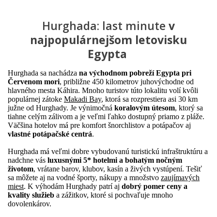
Hurghada: last minute
v
najpopulárnejšom letovisku
Egypta
Hurghada sa nachádza
na východnom pobreží Egypta pri
Červenom mori
, približne 450 kilometrov juhovýchodne od
hlavného mesta Káhira. Mnoho turistov túto lokalitu volí kvôli
populárnej zátoke
Makadi Bay
, ktorá sa rozprestiera asi 30 km
južne od Hurghady. Je výnimočná
koralovým útesom
, ktorý sa
tiahne celým zálivom a je veľmi ľahko dostupný priamo z pláže.
Väčšina hotelov má pre komfort šnorchlistov a potápačov aj
vlastné potápačské centrá
.
Hurghada má veľmi dobre vybudovanú turistickú infraštruktúru a
nadchne vás
luxusnými 5* hotelmi a bohatým nočným
životom
, vrátane barov, klubov, kasín a živých vystúpení. Tešiť
sa môžete aj na vodné športy, nákupy a množstvo
zaujímavých
miest
. K výhodám Hurghady patrí aj
dobrý pomer ceny a
kvality služieb
a zážitkov, ktoré si pochvaľuje mnoho
dovolenkárov.