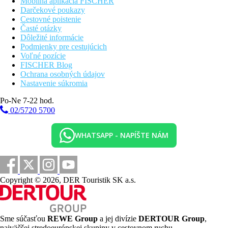
Mobilná aplikácia FISCHER
Darčekové poukazy
Cestovné poistenie
Časté otázky
Dôležité informácie
Podmienky pre cestujúcich
Voľné pozície
FISCHER Blog
Ochrana osobných údajov
Nastavenie súkromia
Po-Ne 7-22 hod.
02/5720 5700
WHATSAPP - NAPÍŠTE NÁM
Copyright © 2026, DER Touristik SK a.s.
Sme súčasťou
REWE Group
a jej divízie
DERTOUR Group
,
najväčšej stredoeurópskej skupiny v cestovnom ruchu.