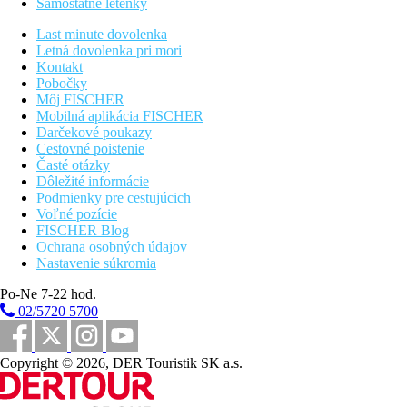
Zábava
Samostatné letenky
Možnosti zábavy v centre letoviska Ayia Napa.
Last minute dovolenka
Zvláštnosti
Letná dovolenka pri mori
Len pre dospelých.
Kontakt
Pobočky
Internet
Môj FISCHER
Zadarmo:
Wifi v rámci celého hotela.
Mobilná aplikácia FISCHER
Darčekové poukazy
Web
Cestovné poistenie
https://seasonshotel.com.cy
Časté otázky
Dôležité informácie
Oficiálna kategória
Podmienky pre cestujúcich
3 hviezdičky
Voľné pozície
FISCHER Blog
Vzdialenosti
Ochrana osobných údajov
Nastavenie súkromia
0 m
Po-Ne 7-22 hod.
Bary/krčmičky
02/5720 5700
0 m
Centrum mesta
Copyright © 2026, DER Touristik SK a.s.
3 km
Vzdálenosť k aquaparku