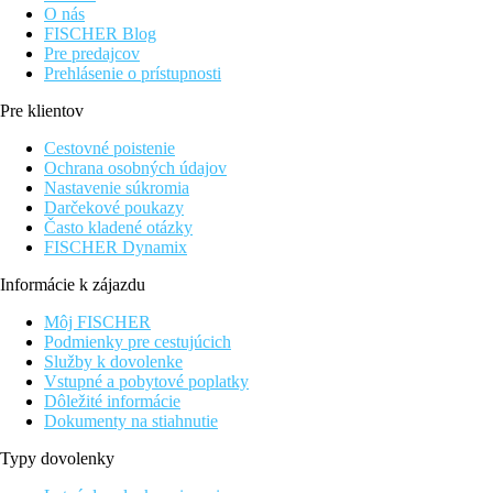
O nás
FISCHER Blog
Pre predajcov
Prehlásenie o prístupnosti
Pre klientov
Cestovné poistenie
Ochrana osobných údajov
Nastavenie súkromia
Darčekové poukazy
Často kladené otázky
FISCHER Dynamix
Informácie k zájazdu
Môj FISCHER
Podmienky pre cestujúcich
Služby k dovolenke
Vstupné a pobytové poplatky
Dôležité informácie
Dokumenty na stiahnutie
Typy dovolenky