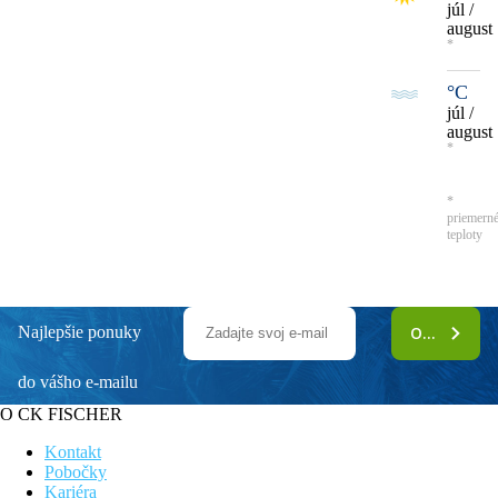
júl /
august
*
°C
júl /
august
*
*
priemern
teploty
Najlepšie ponuky
ODOBERAŤ
do vášho e-mailu
O CK FISCHER
Kontakt
Pobočky
Kariéra