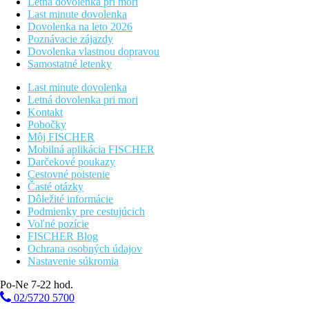
Letná dovolenka pri mori
Last minute dovolenka
Dovolenka na leto 2026
Poznávacie zájazdy
Dovolenka vlastnou dopravou
Samostatné letenky
Last minute dovolenka
Letná dovolenka pri mori
Kontakt
Pobočky
Môj FISCHER
Mobilná aplikácia FISCHER
Darčekové poukazy
Cestovné poistenie
Časté otázky
Dôležité informácie
Podmienky pre cestujúcich
Voľné pozície
FISCHER Blog
Ochrana osobných údajov
Nastavenie súkromia
Po-Ne 7-22 hod.
02/5720 5700