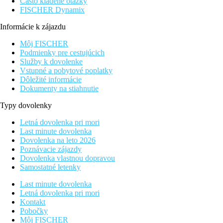
Často kladené otázky
FISCHER Dynamix
Informácie k zájazdu
Môj FISCHER
Podmienky pre cestujúcich
Služby k dovolenke
Vstupné a pobytové poplatky
Dôležité informácie
Dokumenty na stiahnutie
Typy dovolenky
Letná dovolenka pri mori
Last minute dovolenka
Dovolenka na leto 2026
Poznávacie zájazdy
Dovolenka vlastnou dopravou
Samostatné letenky
Last minute dovolenka
Letná dovolenka pri mori
Kontakt
Pobočky
Môj FISCHER