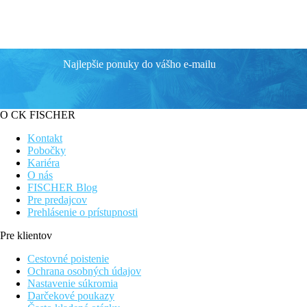
Najlepšie ponuky do vášho e-mailu
O CK FISCHER
Kontakt
Pobočky
Kariéra
O nás
FISCHER Blog
Pre predajcov
Prehlásenie o prístupnosti
Pre klientov
Cestovné poistenie
Ochrana osobných údajov
Nastavenie súkromia
Darčekové poukazy