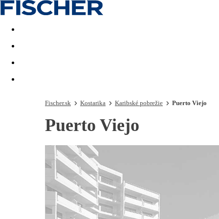
Last minute
Dovolenkové kluby
First minute - Leto 2026
Fischer.sk
Kostarika
Karibské pobrežie
Puerto Viejo
Puerto Viejo