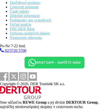
Darčekové poukazy
Cestovné poistenie
Časté otázky
Dôležité informácie
Podmienky pre cestujúcich
Voľné pozície
FISCHER Blog
Ochrana osobných údajov
Nastavenie súkromia
Po-Ne 7-22 hod.
02/5720 5700
WHATSAPP - NAPÍŠTE NÁM
Copyright © 2026, DER Touristik SK a.s.
Sme súčasťou
REWE Group
a jej divízie
DERTOUR Group
,
najväčšej stredoeurópskej skupiny v cestovnom ruchu.