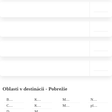
Oblasti v destinácii - Pobrežie
Bamburi
Kilifi
Mambrui
Nyali
Casuarina - Malindi
Kimbala
Mombasa
pláž Watamu
Diani Beach/Južné pobrežie
Malindi