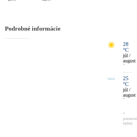
Podrobné informácie
28
°C
júl /
august
*
25
°C
júl /
august
*
*
priemern
teploty