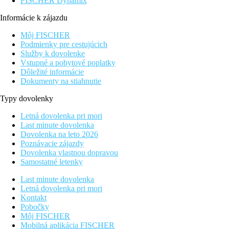
FISCHER Dynamix
Informácie k zájazdu
Môj FISCHER
Podmienky pre cestujúcich
Služby k dovolenke
Vstupné a pobytové poplatky
Dôležité informácie
Dokumenty na stiahnutie
Typy dovolenky
Letná dovolenka pri mori
Last minute dovolenka
Dovolenka na leto 2026
Poznávacie zájazdy
Dovolenka vlastnou dopravou
Samostatné letenky
Last minute dovolenka
Letná dovolenka pri mori
Kontakt
Pobočky
Môj FISCHER
Mobilná aplikácia FISCHER