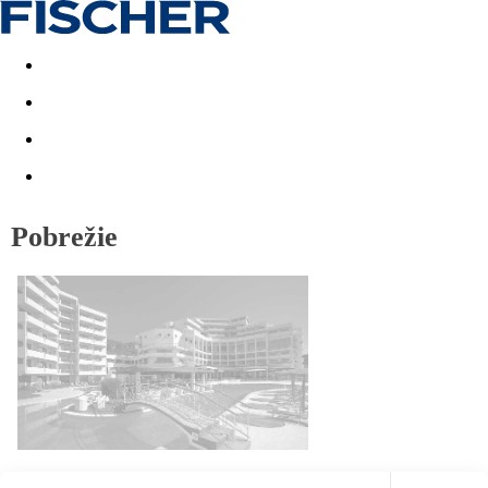
Last minute
Dovolenkové kluby
First minute - Leto 2026
Pobrežie