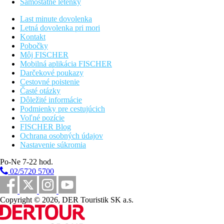
Samostatné letenky
8 km
Vzdialenosť od najbližšieho letiska
Last minute dovolenka
Letná dovolenka pri mori
Kontakt
Pláž
Pobočky
Môj FISCHER
Plážová dovolenka
Mobilná aplikácia FISCHER
Darčekové poukazy
bazény
Cestovné poistenie
Časté otázky
Dôležité informácie
Ležadlá a slnečníky pri bazéne zadarmo
Podmienky pre cestujúcich
Voľné pozície
Fotogaléria
FISCHER Blog
Ochrana osobných údajov
Nastavenie súkromia
Po-Ne 7-22 hod.
02/5720 5700
Copyright © 2026, DER Touristik SK a.s.