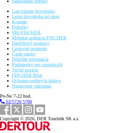
Samostatné letenky
terasy do veľkého zdieľaného (spoločného) bazénu.
Terasa a ležadlá
Last minute dovolenka
Rodinná izba, výhľad záhrada:
spálňa a oddelená
Letná dovolenka pri mori
obývacia izba dverami. Classic. Celkom cca 31m2.
Kontakt
Rodinná izba, superior, výhľad záhrada:
spálňa a
Pobočky
oddelená obývacia izba zaťahovacími dverami,
Môj FISCHER
modernejšie modernejšie (renovované 2023-2024).
Mobilná aplikácia FISCHER
Celkom cca 31m2.
Darčekové poukazy
Rodinná izba, superior, výhľad mora:
spálňa a
Cestovné poistenie
oddelená obývacia izba zaťahovacími dverami, výhľad
Časté otázky
mora, modernejší. modernejšie (renovované 2023-2024).
Dôležité informácie
Celkom cca 31m2.
Podmienky pre cestujúcich
Rodinná izba, superior, zdieľaný bazén:
spálňa a
Voľné pozície
oddelená obývacia izba, menší zdieľaný bazén
FISCHER Blog
Mezonet, zdieľaný bazén:
priestranný (cca 56m2),
Ochrana osobných údajov
prízemie a 1. poschodie, prístup do zdieľaného menšieho
Nastavenie súkromia
bazéna.
Po-Ne 7-22 hod.
Popis pláže
02/5720 5700
Piesočnato-kamienková pláž cca 50 m od rezortu, cez miestnu
komunikáciu (možno využiť podchod). Ležadlá, slnečníky a
plážové osušky zadarmo, sprcha.
Copyright © 2026, DER Touristik SK a.s.
Stravovanie