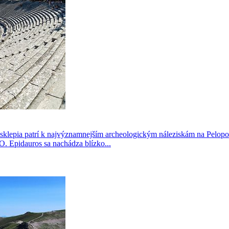
klepia patrí k najvýznamnejším archeologickým náleziskám na Pelopo
 Epidauros sa nachádza blízko...