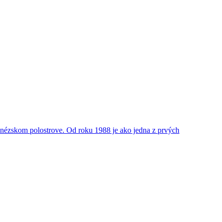
nézskom polostrove. Od roku 1988 je ako jedna z prvých