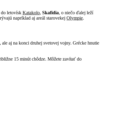
o do letovísk
Katakolo
,
Skafidia
, o niečo ďalej leží
rývajú napríklad aj areál starovekej
Olympie
.
le aj na konci druhej svetovej vojny. Grécke hnutie
približne 15 minút chôdze. Môžete zavítať do