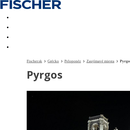
Last minute
Dovolenkové kluby
First minute - Leto 2026
Fischer.sk
Grécko
Peloponéz
Zaujímavé miesta
Pyrgo
Pyrgos