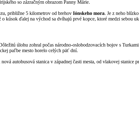
ndrijského so zázračným obrazom Panny Márie.
ézu, približne 5 kilometrov od brehov
Iónskeho mora
. Je z neho blízk
už o kúsok ďalej na východ sa dvíhajú prvé kopce, ktoré medzi sebou uk
ležitú úlohu zohral počas národno-oslobodzovacích bojov s Turkami, a
leckej paľbe mesto horelo celých päť dní.
cii nová autobusová stanica v západnej časti mesta, od vlakovej stanice 