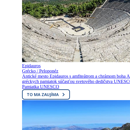
Epidauros
Grécko / Peloponéz
Antické mesto Epidauros s amfiteátrom a chrámom boha As
gréckych pamiatok súčasťou svetového dedičstva UNESCO.
Pamiatka UNESCO
TO MA ZAUJÍMA