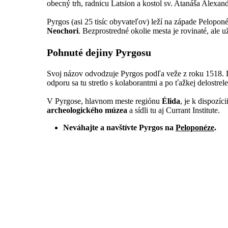
obecný trh, radnicu Latsion a kostol sv. Atanáša Alexa
Pyrgos (asi 25 tisíc obyvateľov) leží na západe Pelopon
Neochori
. Bezprostredné okolie mesta je rovinaté, ale 
Pohnuté dejiny Pyrgosu
Svoj názov odvodzuje Pyrgos podľa veže z roku 1518. Dô
odporu sa tu stretlo s kolaborantmi a po ťažkej delostre
V Pyrgose, hlavnom meste regiónu
Élida
, je k dispozí
archeologického múzea
a sídli tu aj Currant Institute.
Neváhajte a navštívte Pyrgos na
Peloponéze
.