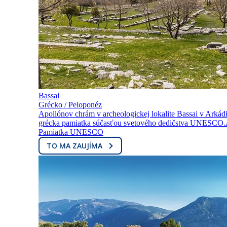
Bassai
Grécko / Peloponéz
Apollónov chrám v archeologickej lokalite Bassai v Arkádi
grécka pamiatka súčasťou svetového dedičstva UNESCO.A
Pamiatka UNESCO
TO MA ZAUJÍMA