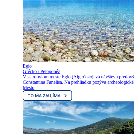
Egio
Grécko / Peloponéz
V starobylom meste Egio (Aigio) stojí za návštevu predovš
Constantina Fanelisa. Na prehliadku pozýva archeologické
Mesto
TO MA ZAUJÍMA