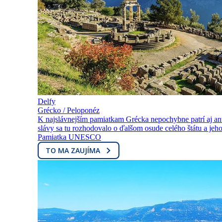
Delfy
Grécko / Peloponéz
K najslávnejším pamiatkam Grécka nepochybne patrí aj an
slávy sa tu rozhodovalo o ďalšom osude celého štátu a jeho
Pamiatka UNESCO
TO MA ZAUJÍMA