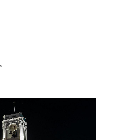
Pobočky
Časté otázky
Dovolenka
Destinácie
s