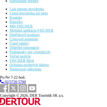
Samostatné letenky
osušky zadarmo, bar na pláži.
Last minute dovolenka
Stravovanie
Letná dovolenka pri mori
Polpenzia:
Kontakt
Raňajky a večere formou bufetu.
Pobočky
All Inclusive:
Môj FISCHER
Raňajky 7.15-10.15, obed 12.30-15.00 a večera 19.00-
Mobilná aplikácia FISCHER
21.30 formou bufetu
Darčekové poukazy
Nealkoholické nápoje, čaj, káva, alkoholické nápoje
Cestovné poistenie
miestnej výroby v bare pri bazéne (10.00–24.00 hod.) av
Časté otázky
hlavnom bare (18.00–24.00 hod.)
Dôležité informácie
Popoludňajšia desiata, čaj a káva 16.00-17.00, zmrzlina
Podmienky pre cestujúcich
10.00-18.00
Voľné pozície
FISCHER Blog
Športová ponuka
Ochrana osobných údajov
Zadarmo
: fitness, v sesterskom hoteli Creta Star, tenis, biliard,
Nastavenie súkromia
minigolf, basketbal, stolný tenis, plážový volejbal.
Za poplatok
: SPA centrum, vodné športy na pláži.
Po-Ne 7-22 hod.
02/5720 5700
Zábava
Animačné programy v hoteli Creta Star.
Copyright © 2026, DER Touristik SK a.s.
Zvláštnosti
Hotel je výhradne určený pre dospelé osoby nad 16 rokov.