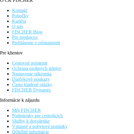
O CK FISCHER
Kontakt
Pobočky
Kariéra
O nás
FISCHER Blog
Pre predajcov
Prehlásenie o prístupnosti
Pre klientov
Cestovné poistenie
Ochrana osobných údajov
Nastavenie súkromia
Darčekové poukazy
Často kladené otázky
FISCHER Dynamix
Informácie k zájazdu
Môj FISCHER
Podmienky pre cestujúcich
Služby k dovolenke
Vstupné a pobytové poplatky
Dôležité informácie