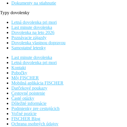
Dokumenty na stiahnutie
Typy dovolenky
Letná dovolenka pri mori
Last minute dovolenka
Dovolenka na leto 2026
Poznávacie zájazdy
Dovolenka vlastnou dopravou
Samostatné letenky
Last minute dovolenka
Letná dovolenka pri mori
Kontakt
Pobočky
Môj FISCHER
Mobilná aplikácia FISCHER
Darčekové poukazy
Cestovné poistenie
Časté otázky
Dôležité informácie
Podmienky pre cestujúcich
Voľné pozície
FISCHER Blog
Ochrana osobných údajov