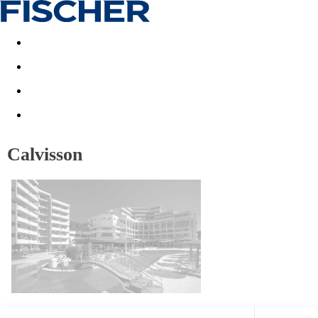
Last minute
Dovolenkové kluby
First minute - Leto 2026
Calvisson