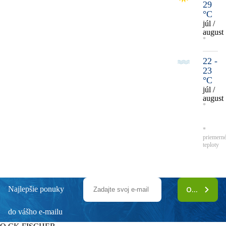
29
°C
júl /
august
*
22 -
23
°C
júl /
august
*
*
priemern
teploty
Najlepšie ponuky
ODOBERAŤ
do vášho e-mailu