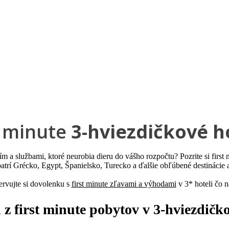
Pobočky
Časté otázky
Dovolenka
Destinácie
t minute
3-hviezdičkové h
 a službami, ktoré neurobia dieru do vášho rozpočtu? Pozrite si first
patrí Grécko, Egypt, Španielsko, Turecko a ďalšie obľúbené destinácie 
ervujte si dovolenku s
first minute zľavami a výhodami
v 3* hoteli čo na
i z
first minute pobytov v 3-hviezdičk