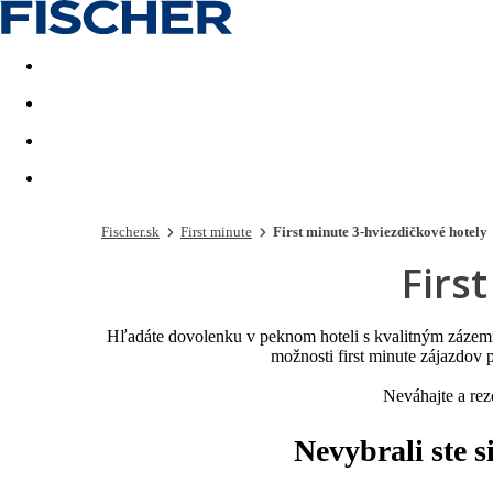
Last minute
Dovolenkové kluby
First minute - Leto 2026
Fischer.sk
First minute
First minute 3-hviezdičkové hotely
Firs
Hľadáte dovolenku v peknom hoteli s kvalitným zázemím
možnosti first minute zájazdov 
Neváhajte a rez
Nevybrali ste s