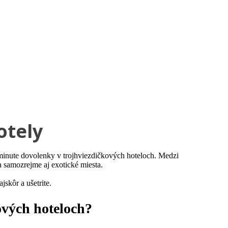
Služby
otely
 minute dovolenky v trojhviezdičkových hoteloch. Medzi
a samozrejme aj exotické miesta.
jskôr a ušetrite.
ových hoteloch?