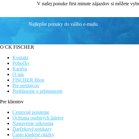
V našej ponuke first minute zájazdov si môžete vyb
Najlepšie ponuky do vášho e-mailu
O CK FISCHER
Kontakt
Pobočky
Kariéra
O nás
FISCHER Blog
Pre predajcov
Prehlásenie o prístupnosti
Pre klientov
Cestovné poistenie
Ochrana osobných údajov
Nastavenie súkromia
Darčekové poukazy
Často kladené otázky