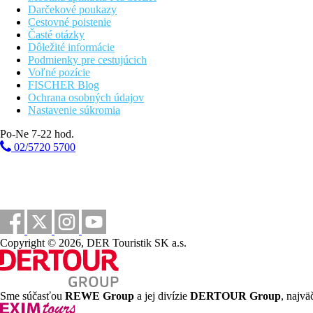
Darčekové poukazy
Cestovné poistenie
Časté otázky
Dôležité informácie
Podmienky pre cestujúcich
Voľné pozície
FISCHER Blog
Ochrana osobných údajov
Nastavenie súkromia
Po-Ne 7-22 hod.
02/5720 5700
Copyright © 2026, DER Touristik SK a.s.
Sme súčasťou
REWE Group
a jej divízie
DERTOUR Group
, najvä