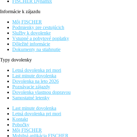
FISCHER Dynamix
Informácie k zájazdu
Môj FISCHER
Podmienky pre cestujúcich
Služby k dovolenke
Vstupné a pobytové poplatky
Dôležité informácie
Dokumenty na stiahnutie
Typy dovolenky
Letná dovolenka pri mori
Last minute dovolenka
Dovolenka na leto 2026
Poznávacie zájazdy
Dovolenka vlastnou dopravou
Samostatné letenky
Last minute dovolenka
Letná dovolenka pri mori
Kontakt
Pobočky
Môj FISCHER
Mobilná aplikácia FISCHER