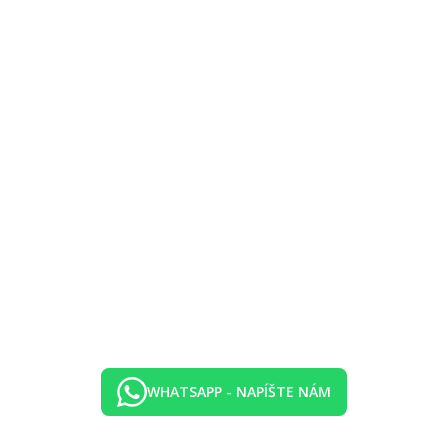
ná zavedením prípadných hygienických či protiepidemických opatrení v 
WHATSAPP - NAPÍŠTE NÁM