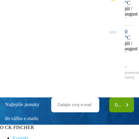
°C
júl /
august
*
0
°C
júl /
august
*
*
priemern
teploty
Najlepšie ponuky
ODOBERAŤ
do vášho e-mailu
O CK FISCHER
Kontakt