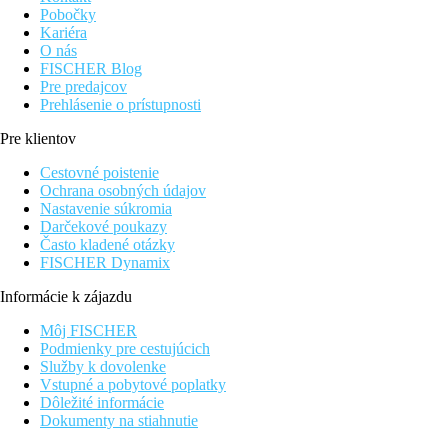
Pobočky
Kariéra
O nás
FISCHER Blog
Pre predajcov
Prehlásenie o prístupnosti
Pre klientov
Cestovné poistenie
Ochrana osobných údajov
Nastavenie súkromia
Darčekové poukazy
Často kladené otázky
FISCHER Dynamix
Informácie k zájazdu
Môj FISCHER
Podmienky pre cestujúcich
Služby k dovolenke
Vstupné a pobytové poplatky
Dôležité informácie
Dokumenty na stiahnutie