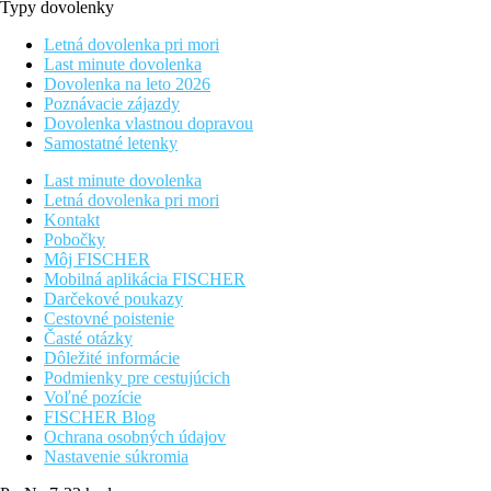
Typy dovolenky
Letná dovolenka pri mori
Last minute dovolenka
Dovolenka na leto 2026
Poznávacie zájazdy
Dovolenka vlastnou dopravou
Samostatné letenky
Last minute dovolenka
Letná dovolenka pri mori
Kontakt
Pobočky
Môj FISCHER
Mobilná aplikácia FISCHER
Darčekové poukazy
Cestovné poistenie
Časté otázky
Dôležité informácie
Podmienky pre cestujúcich
Voľné pozície
FISCHER Blog
Ochrana osobných údajov
Nastavenie súkromia