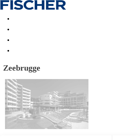
Last minute
Dovolenkové kluby
First minute - Leto 2026
Zeebrugge