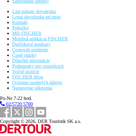
Samostatné letenky
Bezplatné
: fitness.
Last minute dovolenka
Informácie o hoteli
Letná dovolenka pri mori
možnosti zábavy v okolí hotela
Kontakt
Pobočky
Wellness
Môj FISCHER
SPA
Mobilná aplikácia FISCHER
Za poplatok :
masáže a kozmetické procedúry.
Darčekové poukazy
Cestovné poistenie
Zvláštnosti
Časté otázky
Hotelová kyvadlová doprava do nákupného centra
Dôležité informácie
zdarma.
Podmienky pre cestujúcich
Voľné pozície
Internet
FISCHER Blog
zdarma: wifi v hoteli a na izbách
Ochrana osobných údajov
Nastavenie súkromia
Web
Hotel Novotel Al Barsha v Dubaji, Spojené arabské emiráty -
Po-Ne 7-22 hod.
AccorHotels - VŠETKO
02/5720 5700
Oficiálna kategória
4 hviezdičky
Copyright © 2026, DER Touristik SK a.s.
Poznámka