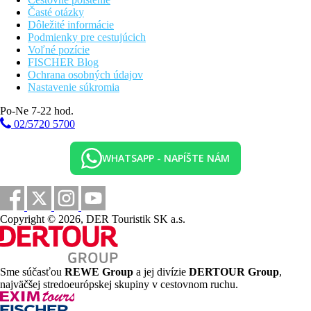
Časté otázky
Dôležité informácie
Podmienky pre cestujúcich
Voľné pozície
FISCHER Blog
Ochrana osobných údajov
Nastavenie súkromia
Po-Ne 7-22 hod.
02/5720 5700
WHATSAPP - NAPÍŠTE NÁM
Copyright © 2026, DER Touristik SK a.s.
Sme súčasťou
REWE Group
a jej divízie
DERTOUR Group
,
najväčšej stredoeurópskej skupiny v cestovnom ruchu.