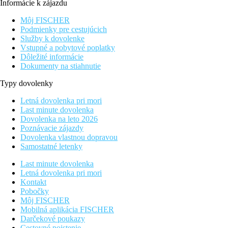
Informácie k zájazdu
Môj FISCHER
Podmienky pre cestujúcich
Služby k dovolenke
Vstupné a pobytové poplatky
Dôležité informácie
Dokumenty na stiahnutie
Typy dovolenky
Letná dovolenka pri mori
Last minute dovolenka
Dovolenka na leto 2026
Poznávacie zájazdy
Dovolenka vlastnou dopravou
Samostatné letenky
Last minute dovolenka
Letná dovolenka pri mori
Kontakt
Pobočky
Môj FISCHER
Mobilná aplikácia FISCHER
Darčekové poukazy
Cestovné poistenie