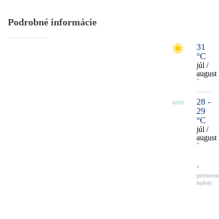
Podrobné informácie
31
°C
júl /
august
*
28 -
29
°C
júl /
august
*
*
priemern
teploty