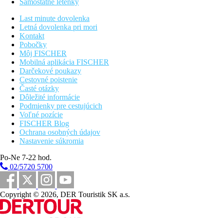
Samostatné letenky
Pláž
Piesočná pláž priamo pri hoteli.
Last minute dovolenka
Lehátka a slnečníky zadarmo.
Letná dovolenka pri mori
Kontakt
Športová ponuka
Pobočky
Zadarmo:
2 tenisové kurty, petangue, kruhové tréningy,
Môj FISCHER
plážový volejbal, stolný tenis, fitness, jóga pre
Mobilná aplikácia FISCHER
začiatočníkov, šípky, stolné hry, plavba loďkou s
Darčekové poukazy
priehľadným dnom, kajaky, vodné bicykle, šnorchlovanie,
Cestovné poistenie
akvaaerobik, windsurfing.
Časté otázky
Za poplatok:
elektro bicykle, potápanie
Dôležité informácie
Podmienky pre cestujúcich
All inclusive
Voľné pozície
Polpenzia:
FISCHER Blog
raňajky a večere formou bufetu
Ochrana osobných údajov
All Inclusive:
Nastavenie súkromia
raňajky v hlavnej reštaurácii
obed v hlavnej reštaurácii, v kiosku Taba-j alebo ľahký
Po-Ne 7-22 hod.
obed v lounge bare
02/5720 5700
večera formou bufetu alebo formou menu va la carte
reštaurácii (s morskými plodmi a maurícijská). Ázijská
reštaurácia za príplatok
Copyright © 2026, DER Touristik SK a.s.
alkoholické a nealkoholické nápoje miestnej výroby, káva,
čaj
výber nápojov v minibare