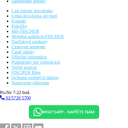
Samostatné letenky
Športová ponuka
Zadarmo:
windsurfing, kajaky, šnorchlovanie, stolný
Last minute dovolenka
tenis, plážový volejbal, tenis (loptičky za poplatok),
Letná dovolenka pri mori
horské bicykle, fitness centrum.
Kontakt
Za poplatok:
potápanie, rybárčenie, v blízkosti hotela sa
Pobočky
nachádza 18-jamkové golfové ihrisko.
Môj FISCHER
Mobilná aplikácia FISCHER
Deti
Darčekové poukazy
TamTam detský klub (3–12 rokov).
Cestovné poistenie
Štúdio 17 klub pre teenagerov 12-17 rokov.
Časté otázky
Dôležité informácie
Stravovanie
Podmienky pre cestujúcich
All Inclusive:
Voľné pozície
Raňajky formou bufetu
FISCHER Blog
Obed a večera formou bufetu alebo menu
Ochrana osobných údajov
Popoludňajší čaj
Nastavenie súkromia
Neobmedzená konzumácia rozlievaných nealkoholických
nápojov a miestnych aj vybraných importovaných
Po-Ne 7-22 hod.
alkoholických nápojov
02/5720 5700
Zvláštnosti
WHATSAPP - NAPÍŠTE NÁM
Diskotéka v hoteli.
Web