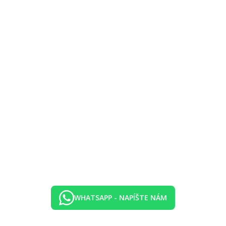
isan
isan
taurácii Hartisan alebo formou servírovaného trojchodového set menu vo 
my zo stáleho menu v ktorejkoľvek z a-la carte reštaurácií
olf Club (cca 8 km).
okolí hotela.
tské ihrisko, detská postieľka zdarma (na vyžiadanie).
WHATSAPP - NAPÍŠTE NÁM