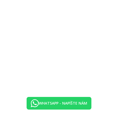
.)
 hod.)
 boccia, posilňovňa.
WHATSAPP - NAPÍŠTE NÁM